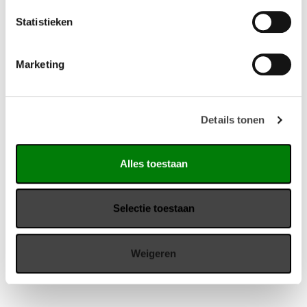
Statistieken
Marketing
Details tonen
Alles toestaan
Voortman tafel Tabs
Versluis boomstamtafel
Scoreby 360
Voortman Tabs: tafels in alle
Selectie toestaan
Robuuste boomstamtafel,
formaten van loungen tot
met een bladdikte van ruim 9
presenteren.
cm een unieke tafel in zijn
Weigeren
soort.