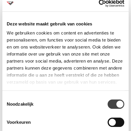
creëren, of u nu een gevoel
creëren, of u nu een gevoel
van…
van…
Deze website maakt gebruik van cookies
We gebruiken cookies om content en advertenties te
personaliseren, om functies voor social media te bieden
en om ons websiteverkeer te analyseren. Ook delen we
informatie over uw gebruik van onze site met onze
partners voor social media, adverteren en analyse. Deze
partners kunnen deze gegevens combineren met andere
informatie die u aan ze heeft verstrekt of die ze hebben
verzameld op basis van uw gebruik van hun services.
Narbutas Nova Wood
Narbutas Nova Wood
multifunctionele tafel
multifunctionele hoge
Toestemmingsselectie
tafel
De lage Narbutas Nova
Noodzakelijk
De hoge Narbutas Nova
Wood multifunctionele tafel
Wood multifunctionele tafel
zal functioneren als een
Voorkeuren
zal functioneren als een
gezellig en stijlvol,…
gezellig en stijlvol,…