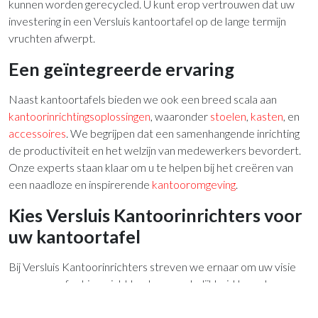
kunnen worden gerecycled. U kunt erop vertrouwen dat uw
investering in een Versluis kantoortafel op de lange termijn
vruchten afwerpt.
Een geïntegreerde ervaring
Naast kantoortafels bieden we ook een breed scala aan
kantoorinrichtingsoplossingen
, waaronder
stoelen
,
kasten
, en
accessoires
. We begrijpen dat een samenhangende inrichting
de productiviteit en het welzijn van medewerkers bevordert.
Onze experts staan klaar om u te helpen bij het creëren van
een naadloze en inspirerende
kantooromgeving
.
Kies Versluis Kantoorinrichters voor
uw kantoortafel
Bij Versluis Kantoorinrichters streven we ernaar om uw visie
van een perfect ingericht kantoor werkelijkheid te maken.
Onze kantoortafels combineren functionaliteit, stijl en
duurzaamheid, en we bieden maatwerkoplossingen om aan uw