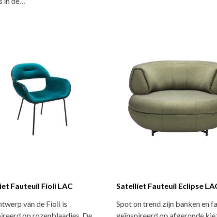
s in de…
iet Fauteuil Fioli LAC
Satelliet Fauteuil Eclipse LA
twerp van de Fioli is
Spot on trend zijn banken en fa
ireerd op rozenblaadjes. De
geïnspireerd op afgeronde kie