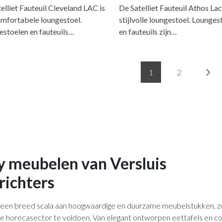
elliet Fauteuil Cleveland LAC is
De Satelliet Fauteuil Athos Lac
omfortabele loungestoel.
stijlvolle loungestoel. Lounges
stoelen en fauteuils…
en fauteuils zijn…
1
2
y meubelen van Versluis
richters
 een breed scala aan hoogwaardige en duurzame meubelstukken, z
de horecasector te voldoen. Van elegant ontworpen eettafels en 