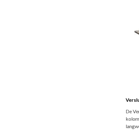
Versl
De Ver
kolomp
langw