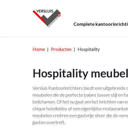
Complete kantoorinricht
Kantoormeubelen
Thema's
Werken
Bejot
3D
Home
Producten
Advies
Hospitality
Brunner
Inspiratiefo
Ontmoete
Lease
visualisatie
Design
Bureaustoelen
Ontvangst
Banken
Hospitality meube
Functioneel
24 uursstoelen
Akoestische ca
Fauteuils
Huiselijk
Bureaus
Werkplekken
Receptiebalie
Versluis Kantoorinrichters biedt een uitgebreide c
meubelen die de perfecte balans tussen stijl en fun
Industrieel
Zit sta bureaus
Vergaderruimt
Zitelementen
belichamen. Of het nu gaat om het inrichten van e
Stiltewerkplek
Kantines
Krukken
chique hotellobby of een eigentijdse restauranto
meubelen creëren een gastvrije sfeer die de ver
Akoestiek
Akoestische w
Bedrijfsrestaur
gasten overtreft.