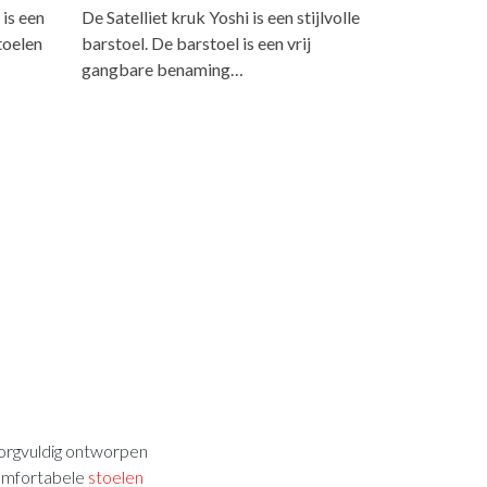
 is een
De Satelliet kruk Yoshi is een stijlvolle
toelen
barstoel. De barstoel is een vrij
gangbare benaming…
orgvuldig ontworpen
comfortabele
stoelen