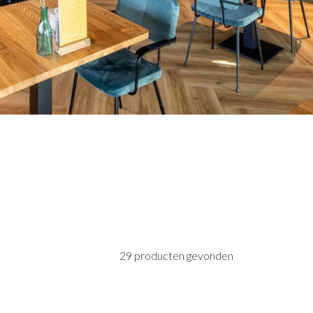
asten
Sfeer
plantenbakken
Raambekleding
Lockers
Thuiskantoor
t Zeebrugge
ssel
wandpanelen
erg Electro Tiel
29 producten gevonden