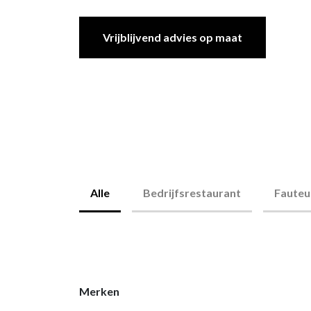
Kasten
Kasten
Ontmoetingspl
Persoonlijke opberging
Visuals op sch
Ontspanning
Vrijblijvend advies op maat
plaatsen
Kabelmanagement
Terrasmeubilai
Thuiswerkplek
Alle
Bedrijfsrestaurant
Fauteui
Merken