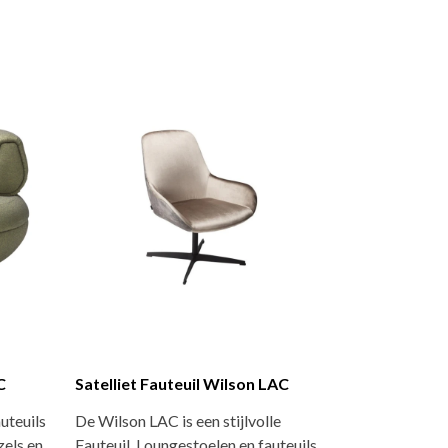
C
Satelliet Fauteuil Wilson LAC
uteuils
De Wilson LAC is een stijlvolle
zels en
Fauteuil. Loungestoelen en fauteuils