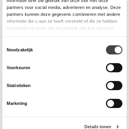
informatie over uw gebruik van onze site met onze
in zwart geleverd. Wilt u meer weten over onze Pilon tafels
partners voor social media, adverteren en analyse. Deze
neem dan vrijblijvend
contact
op met een van onze
partners kunnen deze gegevens combineren met andere
verkoopadviseurs.
informatie die u aan ze heeft verstrekt of die ze hebben
verzameld op basis van uw gebruik van hun services.
Vragen?
Toestemmingsselectie
Wij staan u graag te woord via de telefoon.
Noodzakelijk
073-8000266
Voorkeuren
Statistieken
Marketing
Gerelateerde producten
Details tonen