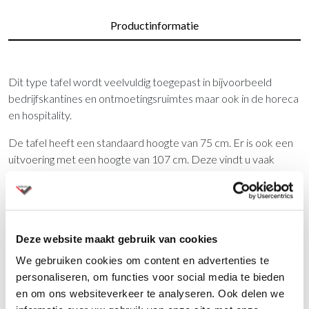
Productinformatie
Dit type tafel wordt veelvuldig toegepast in bijvoorbeeld
bedrijfskantines en ontmoetingsruimtes maar ook in de horeca
en hospitality.
De tafel heeft een standaard hoogte van 75 cm. Er is ook een
uitvoering met een hoogte van 107 cm. Deze vindt u vaak
terug in bars, hotels, kroegen en horecagelegenheden.
De tafel kan uitgevoerd worden met melamine blad, hard hpl,
volkern bladen of zelfs massieve tafelbladen. Wij leveren een
ruim aanbod in kleuren of hout printen, denk hierbij aan eiken,
Deze website maakt gebruik van cookies
beuken, noten, peren, akazi, wengé en halifax. De bladen zijn
We gebruiken cookies om content en advertenties te
ook leverbaar in egale kleuren zoals wit, grijs, zwart. De
personaliseren, om functies voor social media te bieden
maximale afmeting die voor deze poot geschikt is, is 120 x 120
en om ons websiteverkeer te analyseren. Ook delen we
cm / Ø 140. Het stalen onderstel van de tafel wordt standaard