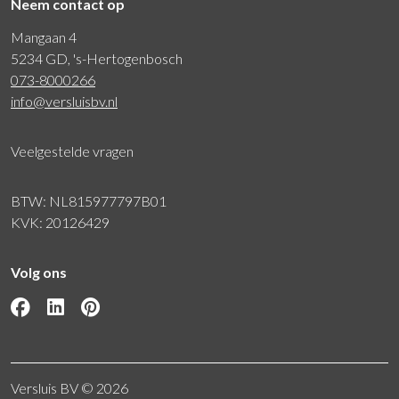
Neem contact op
Mangaan 4
5234 GD, 's-Hertogenbosch
073-8000266
info@versluisbv.nl
Veelgestelde vragen
BTW: NL815977797B01
KVK: 20126429
Volg ons
Versluis BV © 2026