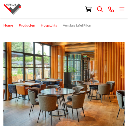
Home
Producten
Hospitality
Versluis tafel Pilon