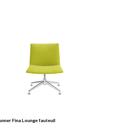
unner Fina Lounge fauteuil