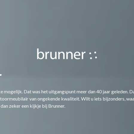
r
 mogelijk. Dat was het uitgangspunt meer dan 40 jaar geleden. Da
toormeubilair van ongekende kwaliteit. Wilt u iets bijzonders, wa
an zeker een kijkje bij Brunner.