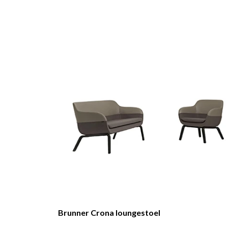
Brunner Crona loungestoel