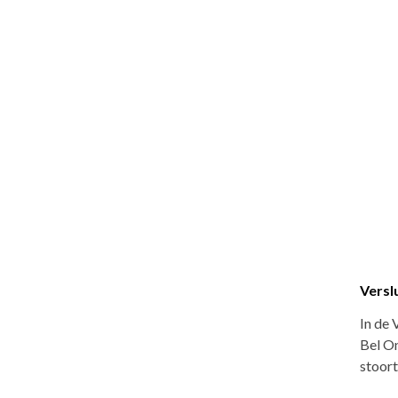
Versl
In de 
Bel On
stoor