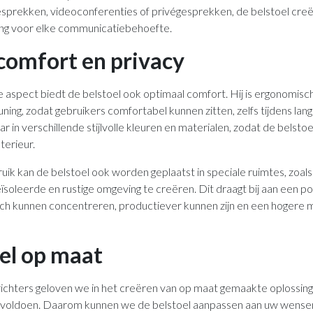
sprekken, videoconferenties of privégesprekken, de belstoel creë
ng voor elke communicatiebehoefte.
comfort en privacy
 aspect biedt de belstoel ook optimaal comfort. Hij is ergonomi
euning, zodat gebruikers comfortabel kunnen zitten, zelfs tijdens l
ar in verschillende stijlvolle kleuren en materialen, zodat de belstoe
terieur.
uik kan de belstoel ook worden geplaatst in speciale ruimtes, zoal
eïsoleerde en rustige omgeving te creëren. Dit draagt bij aan een 
h kunnen concentreren, productiever kunnen zijn en een hogere m
el op maat
nrichters geloven we in het creëren van op maat gemaakte oplossin
 voldoen. Daarom kunnen we de belstoel aanpassen aan uw wensen