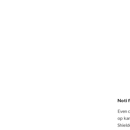
Noti 
Even 
op kan
Shield