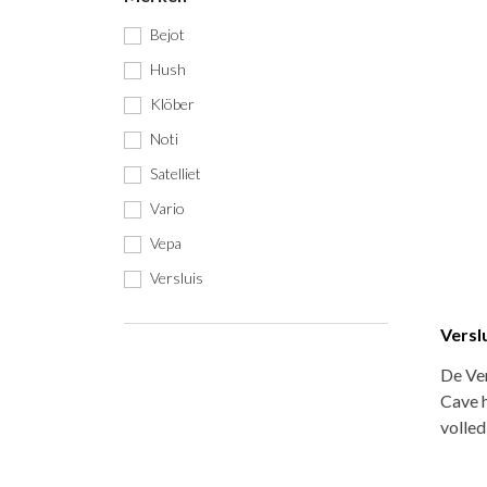
Bejot
Hush
Klöber
Noti
Satelliet
Vario
Vepa
Versluis
Versl
De Ver
Cave h
volle