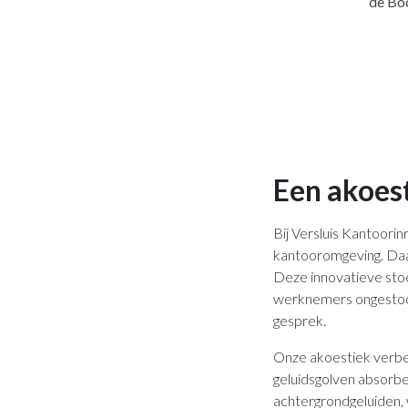
de Bo
Een akoest
Bij Versluis Kantoori
kantooromgeving. Daa
Deze innovatieve stoe
werknemers ongestoor
gesprek.
Onze akoestiek verbe
geluidsgolven absorbe
achtergrondgeluiden,