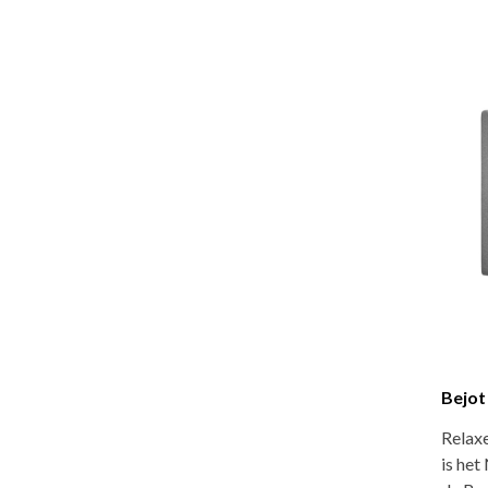
Bejot
Relax
is het