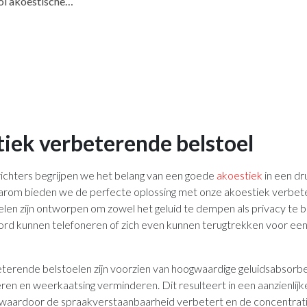
oi akoestische…
iek verbeterende belstoel
nrichters begrijpen we het belang van een goede
akoestiek
in een d
rom bieden we de perfecte oplossing met onze akoestiek verbet
len zijn ontworpen om zowel het geluid te dempen als privacy te b
d kunnen telefoneren of zich even kunnen terugtrekken voor ee
terende belstoelen zijn voorzien van hoogwaardige geluidsabsorb
ren en weerkaatsing verminderen. Dit resulteert in een aanzienlij
 waardoor de spraakverstaanbaarheid verbetert en de concentrat