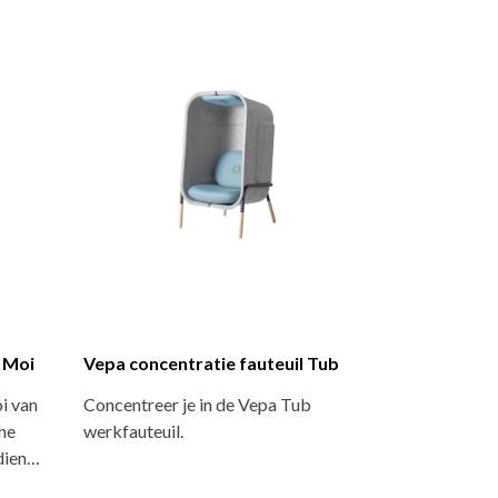
 Moi
Vepa concentratie fauteuil Tub
i van
Concentreer je in de Vepa Tub
che
werkfauteuil.
dien…