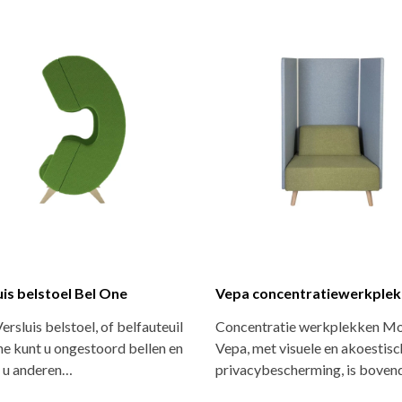
uis belstoel Bel One
Vepa concentratiewerkplek
Versluis belstoel, of belfauteuil
Concentratie werkplekken Mo
e kunt u ongestoord bellen en
Vepa, met visuele en akoestis
t u anderen…
privacybescherming, is boven