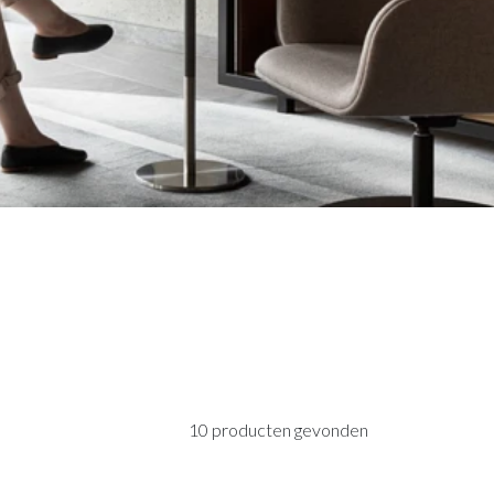
asten
Sfeer
plantenbakken
Raambekleding
Lockers
Thuiskantoor
t Zeebrugge
ssel
wandpanelen
erg Electro Tiel
10 producten gevonden