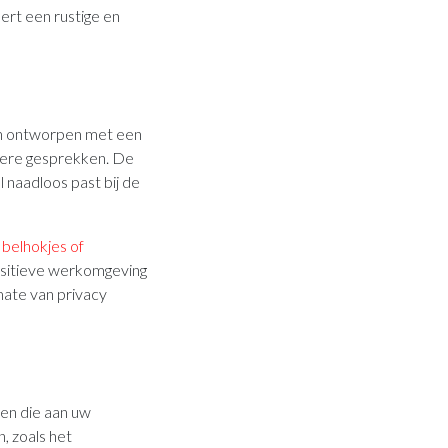
ert een rustige en
sch ontworpen met een
angere gesprekken. De
l naadloos past bij de
s
belhokjes of
positieve werkomgeving
ate van privacy
gen die aan uw
, zoals het