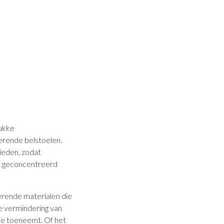
rukke
erende belstoelen.
ieden, zodat
n geconcentreerd
erende materialen die
ke vermindering van
ie toeneemt. Of het