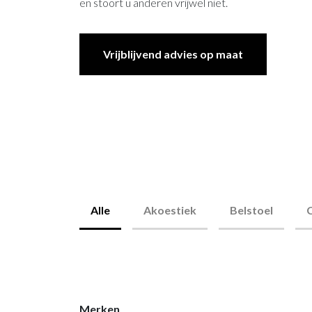
en stoort u anderen vrijwel niet.
Kasten
Kasten
Ontmoetingspl
Persoonlijke opberging
Visuals op sch
Ontspanning
plaatsen
Vrijblijvend advies op maat
Kabelmanagement
Terrasmeubilai
Thuiswerkplek
Alle
Akoestiek
Belstoel
C
Merken