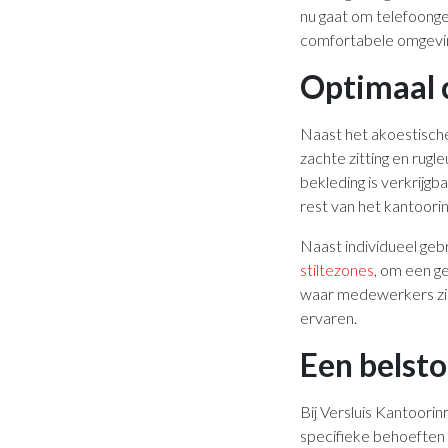
nu gaat om telefoonge
comfortabele omgevi
Optimaal 
Naast het akoestische
zachte zitting en rugl
bekleding is verkrijgba
rest van het kantoorin
Naast individueel gebr
stiltezones
, om een g
waar medewerkers zic
ervaren.
Een belsto
Bij Versluis Kantoori
specifieke behoeften