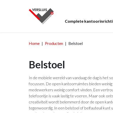
Complete kantoorinricht
Kantoormeubelen
Thema's
Werken
Bejot
3D
Home
Producten
Advies
Belstoel
Brunner
Inspiratiefo
Ontmoete
Lease
visualisatie
Design
Bureaustoelen
Ontvangst
Banken
Belstoel
Functioneel
24 uursstoelen
Akoestische ca
Fauteuils
Huiselijk
Bureaus
Werkplekken
Receptiebalie
In de mobiele wereld van vandaag de dag is het s
focussen. De open kantoorruimtes bieden weinig
Industrieel
Zit sta bureaus
Vergaderruimt
Zitelementen
medewerkers weinig comfort vinden. Een vertrou
Stiltewerkplek
Kantines
Krukken
telefoontje is vaak lastig te voeren. Maar ook ont
creativiteit wordt belemmerd door de open kant
Akoestiek
Akoestische w
Bedrijfsrestaur
tegenwoordig. In een belstoel of belfauteuil kunt