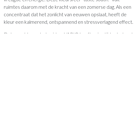
ruimtes daarom met de kracht van een zomerse dag. Als een
concentraat dat het zonlicht van eeuwen opslaat, heeft de
kleur een kalmerend, ontspannend en stressverlagend effect.
Dat smaakt naar het zuiden: VARIO heeft enige tijd geleden de
warme, vrolijke gele tint “curry” als krachtige kleur voor korpen,
fronten en platen in
het assortiment
opgenomen. Een goed
ingrediënt voor deze kleurenwereld!
Interesse in een werkomgeving in de
Vario trendkleur Curry?