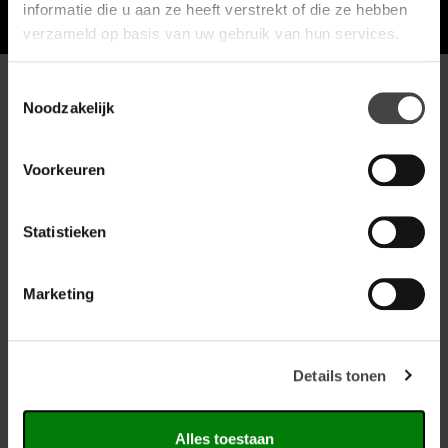
Meld je aan voor de nieuwsbrief
informatie die u aan ze heeft verstrekt of die ze hebben
verzameld op basis van uw gebruik van hun services.
Toestemmingsselectie
Noodzakelijk
Producten
Complete inrichting
Voorkeuren
Referenties en inspiratie
Statistieken
Showroom
Marketing
Neem contact op
Mangaan 4
Details tonen
5234 GD, 's-Hertogenbosch
073-8000266
info@versluisbv.nl
Alles toestaan