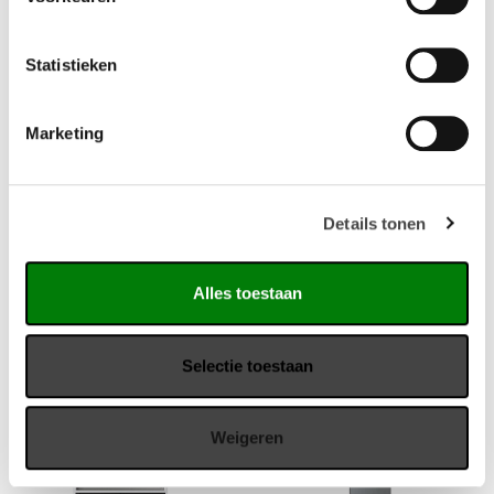
Statistieken
Marketing
Sedus se:lab High Desk
Sedus se:lab Rack
whiteboardhouder
High desk Se Lab voor
Details tonen
Sedus Se:lab Rack is het
flexibel werken en scrum
mobiele whiteboard voor
overleg.
creatieve denkers. Scrummen
Alles toestaan
ging nog nooit zo…
Selectie toestaan
Weigeren