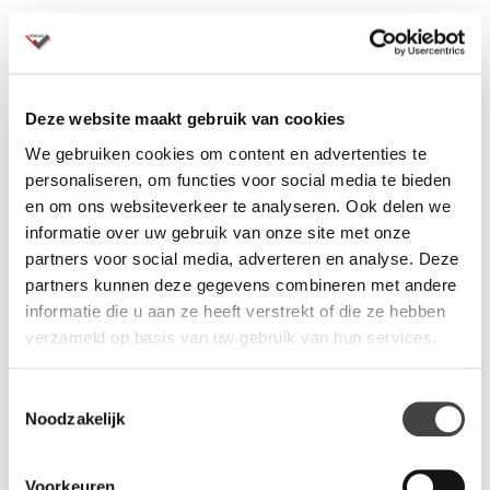
Deze website maakt gebruik van cookies
We gebruiken cookies om content en advertenties te
personaliseren, om functies voor social media te bieden
en om ons websiteverkeer te analyseren. Ook delen we
informatie over uw gebruik van onze site met onze
partners voor social media, adverteren en analyse. Deze
Sedus kruk se:lab Hopper
Sedus tafel Se:lab Fold
partners kunnen deze gegevens combineren met andere
Sedus Se:Lab Hopper is een
Sedus Se:lab Fold komt uit de
informatie die u aan ze heeft verstrekt of die ze hebben
kruk die voorziet in flexibele
Se:lab collectie. Een tafel om
verzameld op basis van uw gebruik van hun services.
opstellingen. Handig voor
te scrummen in
tijdens het…
verschillende…
Toestemmingsselectie
Noodzakelijk
Voorkeuren