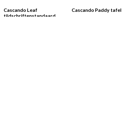
Cascando Leaf
Cascando Paddy tafel
tijdschriftenstandaard
Paddy is een kleine tafel met
Cascando
een subtiel draden onderstel
Tijdschrifenstandaard Leaf is
en een gelakt MDF tafelblad.
een praktische tijdschriften-
De…
of brochurestandaard. De…
Cascando laptoptafel
Cascando poef Pully
team