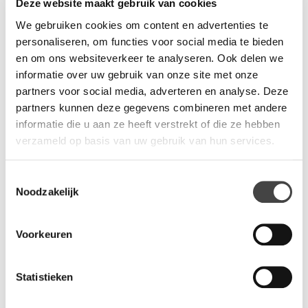
Deze website maakt gebruik van cookies
scrumhoek plaatst u de banken in een carrévorm. De banken
kunnen ook met afscheiding worden uitgevoerd, ideaal
We gebruiken cookies om content en advertenties te
wanneer u vertrouwelijke gesprekken wilt voeren met uw
personaliseren, om functies voor social media te bieden
relaties. Er is ook een opstelling als vergaderunit. De banken
en om ons websiteverkeer te analyseren. Ook delen we
staan dan als treinbank opgesteld, en hebben rondom een
informatie over uw gebruik van onze site met onze
afscheiding. Welke uitvoering u ook kiest, onze
partners voor social media, adverteren en analyse. Deze
binnenhuisadviseurs helpen u graag met het maken van de
partners kunnen deze gegevens combineren met andere
juiste keuze voor uw bedrijfsruimte en toepassing.
informatie die u aan ze heeft verstrekt of die ze hebben
verzameld op basis van uw gebruik van hun services.
Vragen?
Toestemmingsselectie
Noodzakelijk
Wij staan u graag te woord via de telefoon.
073-8000266
Voorkeuren
Statistieken