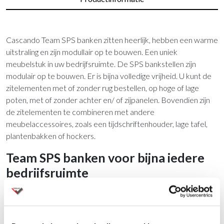
Cascando Team SPS banken zitten heerlijk, hebben een warme
uitstraling en zijn modullair op te bouwen. Een uniek
meubelstuk in uw bedrijfsruimte. De SPS bankstellen zijn
modulair op te bouwen. Er is bijna volledige vrijheid. U kunt de
zitelementen met of zonder rug bestellen, op hoge of lage
poten, met of zonder achter en/ of zijpanelen. Bovendien zijn
de zitelementen te combineren met andere
meubelaccessoires, zoals een tijdschriftenhouder, lage tafel,
plantenbakken of hockers.
Team SPS banken voor bijna iedere
bedrijfsruimte
De Cascando Team SPS banken laten zich goed combineren.
Hierdoor cre√´ert u allerlei zitopstellingen. Voor in een
ontvangstruimte stelt u de banken speels op. In een