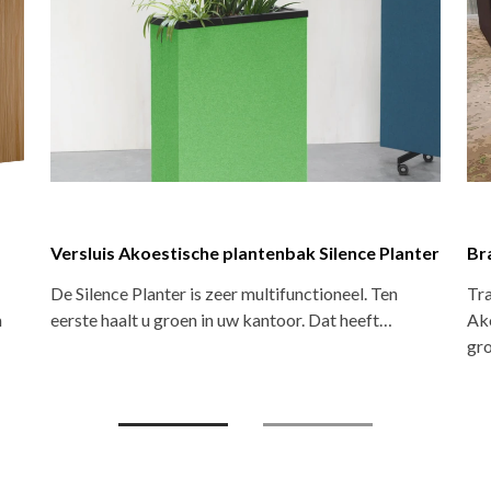
Versluis Akoestisch behang
Va
or
Versluis Akoestisch behang dempt het geluid in de
Com
ruimte en verbeterd zo de akoestiek. Het behang…
wor
ve