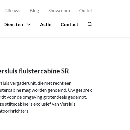
Nieuws
Blog
Showroom
Outlet
Diensten
Actie
Contact
agement
es
rsluis
Proefstoel
Ruimtes
Overig
Bekijk al onze
Zitinstructie
merken →
terdam
Ontvangstruimte
Beplanting
rsluis fluistercabine SR
osch
kje
Kantine
Circulair meubilair
sluis vergaderunit, die met recht een
ing Rochdale
n
Directiekamer
Ergonomie
uistercabine mag worden genoemd. Uw gesprek
rdt voor de omgeving grotendeels gedempt.
indhoven
ondpanelen
Vergaderruimte
Hospitality
e stiltecabine is exclusief van Versluis
en Eindhoven
Accessoires
toorinrichters.
a en Maas Den
Verlichting