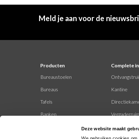
Meld je aan voor de nieuwsbr
Producten
Complete in
Bureaustoelen
Ontvangstru
Bureaus
Kantine
Tafels
Directiekam
Banken
Vergaderrui
Stiltecabine
Deze website maakt gebru
We gebruiken cookies om c
Belcel - belhokje