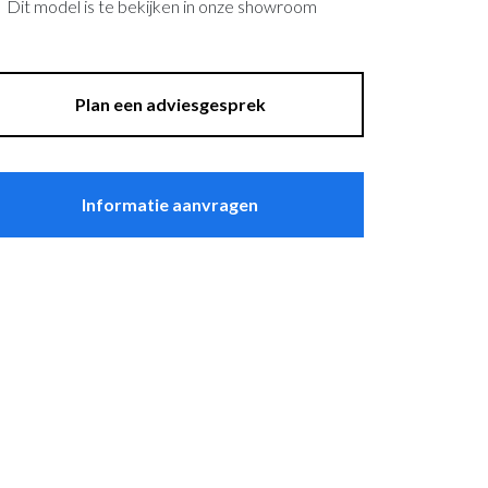
Dit model is te bekijken in onze showroom
asten
Sfeer
plantenbakken
Raambekleding
Lockers
Plan een adviesgesprek
Thuiskantoor
Informatie aanvragen
t Zeebrugge
ssel
wandpanelen
erg Electro Tiel