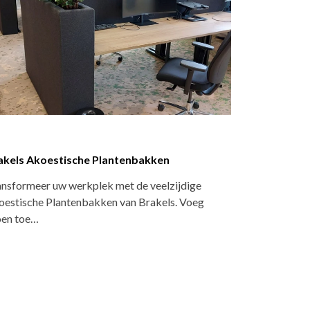
rio bank M1 Seating
municatie, dialoog en individuele behoeften
den steeds belangrijker op kantoor en
reisen…