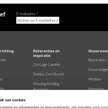
ief
E-mailadres
*
richting
Referenties en
Showroom
inspiratie
imte
Reparaties
De Lage Landen
Stoelreinigi
Bolduc Den Bosch
er
Merken
Woningstichting
mte
Webshop
Rochdale
Baker Tilly Eindhoven
ik van cookies
ontent en advertenties te personaliseren, om functies voor soci