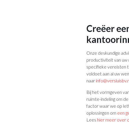
Creëer ee
kantoorinr
Onze deskundige advi
productiviteit van u
specifieke vereisten
voldoet aan al uw we
naar
info@versluisbv.n
Bij het vormgeven va
ruimte-indeling om de
factor waar we op le
oplossingen om
een g
Lees
hier meer over 