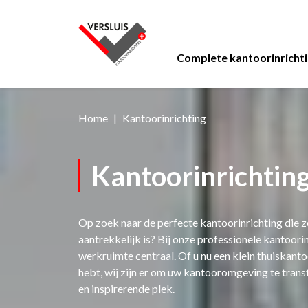
Complete kantoorinricht
Kantoormeubelen
Thema's
Werken
Bejot
3D
Home
Kantoorinrichting
Advies
Brunner
Inspiratiefo
Ontmoete
Lease
visualisatie
Design
Bureaustoelen
Ontvangst
Banken
Kantoorinrichtin
Functioneel
24 uursstoelen
Akoestische ca
Fauteuils
Huiselijk
Bureaus
Werkplekken
Receptiebalie
Op zoek naar de perfecte kantoorinrichting die z
Industrieel
Zit sta bureaus
Vergaderruimt
Zitelementen
aantrekkelijk is? Bij onze professionele kantoori
werkruimte centraal. Of u nu een klein thuiskant
Stiltewerkplek
Kantines
Krukken
hebt, wij zijn er om uw kantooromgeving te tran
Akoestiek
Akoestische w
Bedrijfsrestaur
en inspirerende plek.