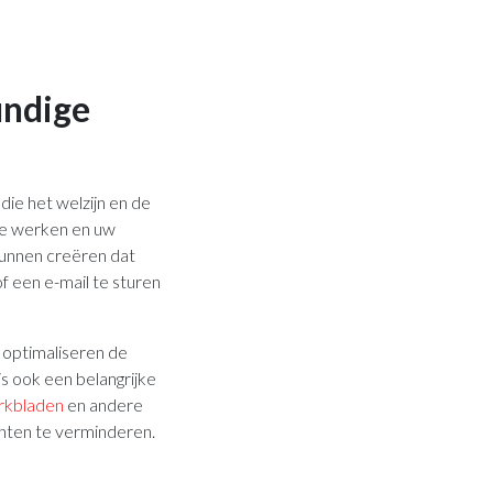
undige
ie het welzijn en de
te werken en uw
unnen creëren dat
f een e-mail te sturen
 optimaliseren de
is ook een belangrijke
rkbladen
en andere
chten te verminderen.