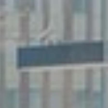
asten
Sfeer
plantenbakken
Raambekleding
Lockers
Thuiskantoor
t Zeebrugge
ssel
wandpanelen
erg Electro Tiel