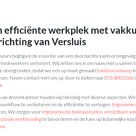
n efficiënte werkplek met vakk
ichting van Versluis
seurs begrijpen de essentie van een doordachte kantooromgeving d
w medewerkers verbetert. Wij zetten ons in om nauw met u samen 
 te doorgronden, zodat we een op maat gemaakt
kantoorontwerp
k
nsen. Neem contact met ons op door te bellen naar
073-8000266
o
l
.
n uw droomkantoor houden wij rekening met diverse aspecten. We
 workflow te verbeteren en de efficiëntie te verhogen.
Ergonomie
tten. We zorgen voor
ergonomische bureaustoelen
,
verstelbare we
ezonde werkhouding
te bevorderen en de kans op lichamelijke kla
ons
.