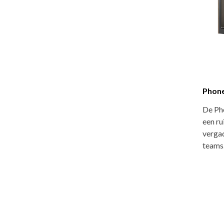
Phone
De Ph
een ru
verga
team