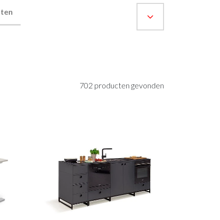
asten
Sfeer
sten
plantenbakken
Raambekleding
Lockers
Thuiskantoor
702 producten gevonden
t Zeebrugge
ssel
wandpanelen
erg Electro Tiel