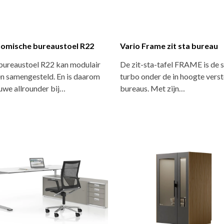
omische bureaustoel R22
Vario Frame zit sta bureau
bureaustoel R22 kan modulair
De zit-sta-tafel FRAME is de st
n samengesteld. En is daarom
turbo onder de in hoogte vers
uwe allrounder bij…
bureaus. Met zijn…