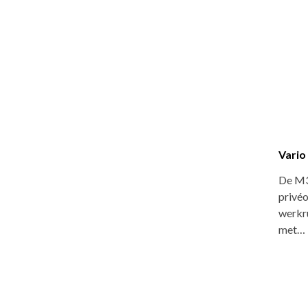
Vario
De M3-
privé
werkr
met…