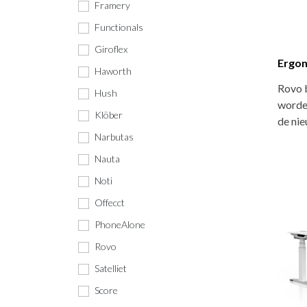
Framery
Functionals
Giroflex
Ergon
Haworth
Rovo 
Hush
worde
Klöber
de nie
Narbutas
Nauta
Noti
Offecct
PhoneAlone
Rovo
Satelliet
Score