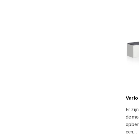
Vario
Er zij
de me
opber
een…