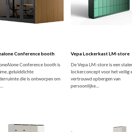
alone Conference booth
Vepa Lockerkast LM-store
oneAlone Conference booth is
De Vepa LM-store is een stale
ime, geluiddichte
lockerconcept voor het veilig 
derruimte die is ontworpen om
vertrouwd opbergen van
s…
persoonlijke…