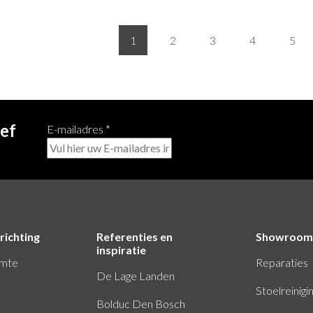
1
2
3
4
5
ief
E-mailadres
*
richting
Referenties en
Showroom
inspiratie
imte
Reparaties
De Lage Landen
Stoelreinigi
Bolduc Den Bosch