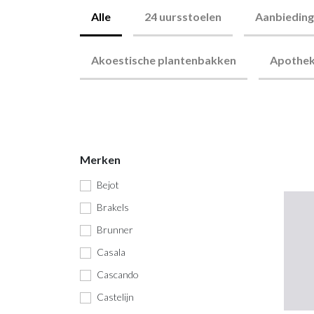
Kasten
Kasten
Ontmoetingspl
Alle
24 uursstoelen
Aanbiedin
Persoonlijke opberging
Visuals op sch
Ontspanning
plaatsen
Akoestische plantenbakken
Apothek
Kabelmanagement
Terrasmeubilai
Thuiswerkplek
Merken
Bejot
Brakels
Brunner
Casala
Cascando
Castelijn