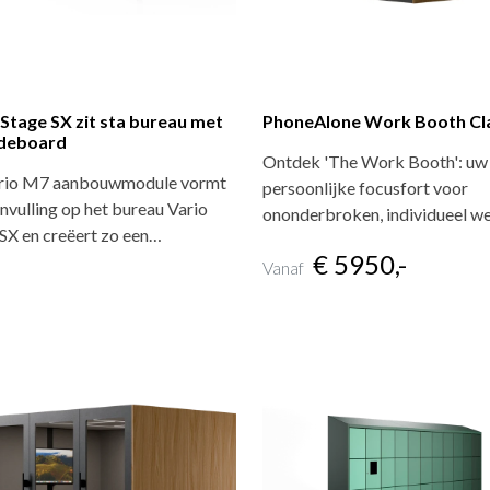
 Stage SX zit sta bureau met
PhoneAlone Work Booth Cla
ideboard
Ontdek 'The Work Booth': uw
rio M7 aanbouwmodule vormt
persoonlijke focusfort voor
nvulling op het bureau Vario
ononderbroken, individueel w
SX en creëert zo een…
€ 5950,-
Vanaf