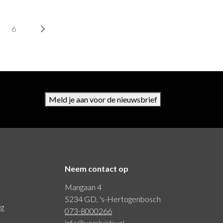
6
Meld je aan voor de nieuwsbrief
Neem contact op
Mangaan 4
5234 GD, 's-Hertogenbosch
ng
073-8000266
info@versluisbv.nl