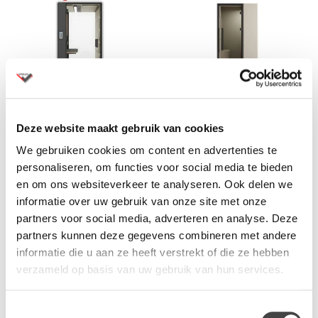
Belcel HushFree S
Bejot Quadra akoestische
Deze website maakt gebruik van cookies
belcel
We gebruiken cookies om content en advertenties te
Met de HushFree S
De Bejot Quadra belcel is
personaliseren, om functies voor social media te bieden
akoestische cabine kunt u
een rustige omgeving die
en om ons websiteverkeer te analyseren. Ook delen we
veel meer tijd besteden aan
wordt geproduceerd met
informatie over uw gebruik van onze site met onze
online vergaderingen en…
akoestische materialen.…
partners voor social media, adverteren en analyse. Deze
partners kunnen deze gegevens combineren met andere
informatie die u aan ze heeft verstrekt of die ze hebben
verzameld op basis van uw gebruik van hun services.
Toestemmingsselectie