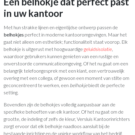
Een belhokje dat perfect past
in uw kantoor
Met hun strakke lijnen en eigentijdse ontwerp passen de
belhokjes
perfect in moderne kantooromgevingen. Maar het
gaat niet alleen om esthetiek; functionaliteit staat voorop. Elk
belhokje is uitgerust met hoogwaardige
geluidsisolatie
,
waardoor gebruikers kunnen genieten van een rustige en
onverstoorde communicatieomgeving. Of het nu gaat om een
belangrijk telefoongesprek met een klant, een vertrouwelijk
overleg met een collega, of gewoon een moment van stilte om
geconcentreerd te werken, een
belhokje
biedt de perfecte
setting.
Bovendien zijn de belhokjes volledig aanpasbaar aan de
specifieke behoeften van elk kantoor. Of het nu gaat om de
grootte, de indeling of zelfs de kleur, Versluis Kantoorinrichters
zorgt ervoor dat elk belhokje naadloos aansluit bij de
bestaande inrichting en de unieke workflow van het bedrijf.