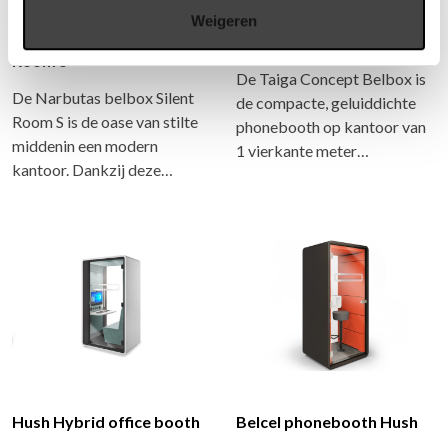
Weigeren
Narbutas belbox Silent
Taiga Concept Belbox
Room S
De Taiga Concept Belbox is
De Narbutas belbox Silent
de compacte, geluiddichte
Room S is de oase van stilte
phonebooth op kantoor van
middenin een modern
1 vierkante meter…
kantoor. Dankzij deze…
Hush Hybrid office booth
Belcel phonebooth Hush