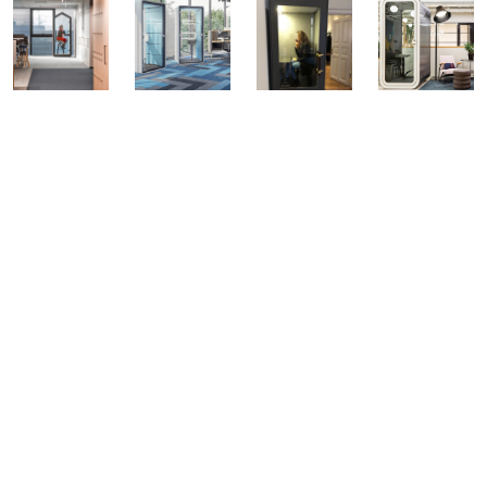
Daarom kiest u voor Versluis
kantoorinrichters
Akoestiek verbeterende belcellen voor meer
concentratie en verminderde geluidshinder op kantoor.
Op maat gemaakte belcellen die voldoen aan al uw eisen.
Integratie van duurzaamheid in materialen voor een
groenere toekomst.
Vrijblijvend gesprek met ervaren experts voor een
persoonlijke aanpak van uw kantoorinrichting.