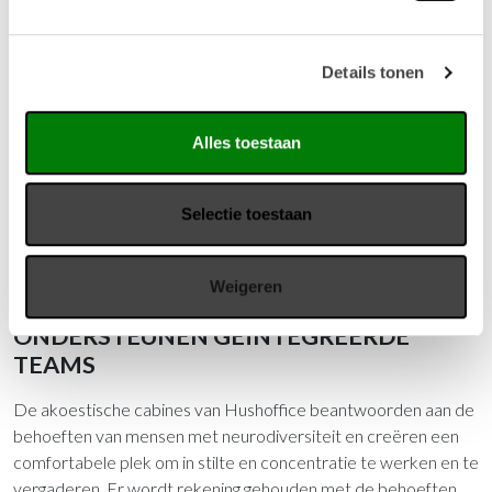
Alle akoestische cabines uit de hushFree-lijn hebben
ingebouwde wielen, waardoor ze vrij door het kantoor kunnen
Details tonen
worden verplaatst zonder dat ze gedemonteerd hoeven te
worden. U kunt zelfstandig flexibele kantoorruimtes creëren
en herinrichten die zijn afgestemd op de behoeften van uw
Alles toestaan
bedrijf en werknemers - zonder verbouwing of het werk van
installateurs.
Selectie toestaan
Weigeren
NEURODIVERSITEIT - WIJ
ONDERSTEUNEN GEÏNTEGREERDE
TEAMS
De akoestische cabines van Hushoffice beantwoorden aan de
behoeften van mensen met neurodiversiteit en creëren een
comfortabele plek om in stilte en concentratie te werken en te
vergaderen. Er wordt rekening gehouden met de behoeften