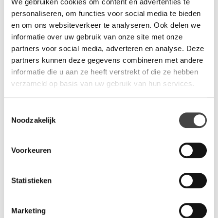
We gebruiken cookies om content en advertenties te
personaliseren, om functies voor social media te bieden
MAKKELIJKER ADEMEN, LANGER
en om ons websiteverkeer te analyseren. Ook delen we
BLIJVEN - EFFICIËNTE VENTILATIE IN DE
informatie over uw gebruik van onze site met onze
HUSHFREE S OFFICE BOOTH
partners voor social media, adverteren en analyse. Deze
partners kunnen deze gegevens combineren met andere
Uiterst efficiënte ventilatie in akoestische cabines uit de
informatie die u aan ze heeft verstrekt of die ze hebben
HushFree-lijn verbetert het comfort van werknemers en
verzameld op basis van uw gebruik van hun services.
verhoogt de productiviteit. Snelle luchtverversing
maximaliseert de veiligheid in akoestische cabines en
Toestemmingsselectie
beïnvloedt het welzijn van de mensen die erin werken. De
Noodzakelijk
ventilatie wordt geregeld met één druk op de knop - u kunt de
atmosfeer aanpassen aan uw voorkeuren. Het
ventilatiesysteem wordt geactiveerd door een
Voorkeuren
bewegingssensor in de cabine.
Statistieken
VOEL DE VRIJHEID IN HUSHFREE S
MOBIELE AKOESTISCHE CABINE
Marketing