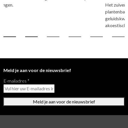
Het zuivert de lucht en het geeft rust. De Silence Planter
plantenbak is gemaakt van akoestisch materiaal dat de
geluidskwaliteit van uw werkomgeving verbeterd. Rondom is
akoestische foam verwerkt dat geluid dempt.
Meld je aan voor de nieuwsbrief
E-mailadres
*
Meld je aan voor de nieuwsbrief