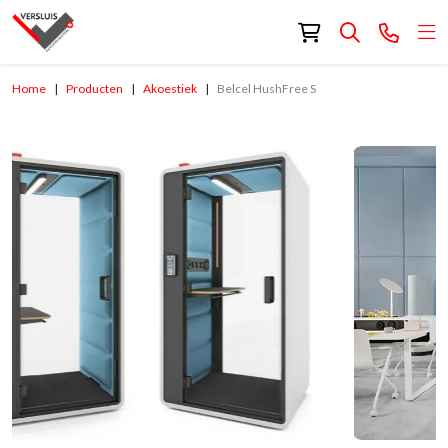
Home
Producten
Akoestiek
Belcel HushFree S