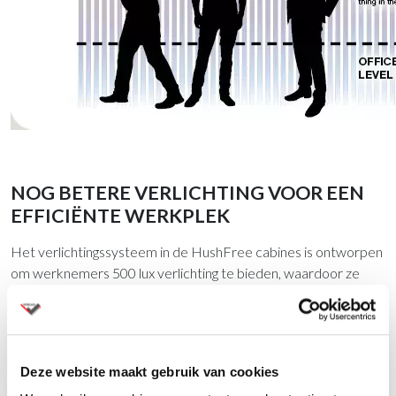
NOG BETERE VERLICHTING VOOR EEN
EFFICIËNTE WERKPLEK
Het verlichtingssysteem in de HushFree cabines is ontworpen
om werknemers 500 lux verlichting te bieden, waardoor ze
veel meer tijd kunnen besteden aan vergaderingen en online
gesprekken. De verlichting wordt geregeld met één druk op de
knop - u kunt de verlichtingsparameters aanpassen aan uw
voorkeuren en taken - werk hoe u wilt en wanneer u wilt.
Deze website maakt gebruik van cookies