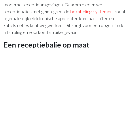
moderne receptieomgevingen. Daarom bieden we
receptiebalies met geïntegreerde
bekabelingssystemen
, zodat
u gemakkelijk elektronische apparaten kunt aansluiten en
kabels netjes kunt wegwerken. Dit zorgt voor een opgeruimde
uitstraling en voorkomt struikelgevaar.
Een receptiebalie op maat
Bij het uitzoeken van een receptiebalie is het belangrijk om
rekening te houden met de indeling en de verkeersstromen
van uw ontvangstruimte. De balie moet zowel functioneel als
gastvrij zijn, en de receptionist in staat stellen om efficiënt te
werken en bezoekers op een vriendelijke en professionele
manier te verwelkomen.
Kortom, een receptiebalie van Versluis Kantoorinrichters is de
perfecte aanvulling op uw ontvangstruimte. Het biedt een
combinatie van esthetiek, functionaliteit en gebruiksgemak.
Bekijk onze collectie en kies een receptiebalie die past bij de