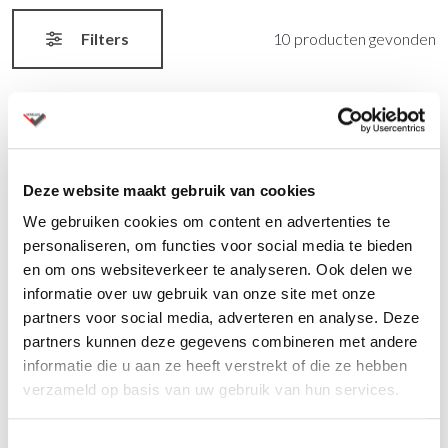
Filters
10 producten gevonden
Deze website maakt gebruik van cookies
We gebruiken cookies om content en advertenties te
personaliseren, om functies voor social media te bieden
en om ons websiteverkeer te analyseren. Ook delen we
Versluis receptiebalie Tera
Versluis receptiebalie Z1
informatie over uw gebruik van onze site met onze
partners voor social media, adverteren en analyse. Deze
Klassiek en tijdloos - de
De Versluis Z1 receptiebalie
partners kunnen deze gegevens combineren met andere
Versluis Tera receptiebalie
wordt gekenmerkt door
informatie die u aan ze heeft verstrekt of die ze hebben
voldoet aan de
strakke en elegante lijnen, die
verzameld op basis van uw gebruik van hun services.
verwachtingen van degenen
stijl en…
die…
Toestemmingsselectie