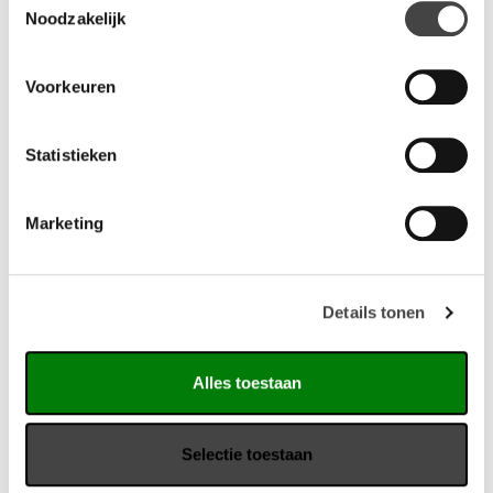
Noodzakelijk
Voorkeuren
Statistieken
Marketing
Versluis receptiebalie Alpa
Versluis receptiebalie
Linea
Een vorm geïnspireerd door
Details tonen
Minimalisme ondersteund
de majestueuze bergketen -
door glinsterend glas - de
de Alpa receptiebalie trekt
receptiebalie Linea bewijst
ieders aandacht.…
Alles toestaan
dat minder meer is.…
Selectie toestaan