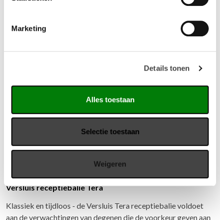
Marketing
Gerelateerde producten
Details tonen
Alles toestaan
Selectie toestaan
Weigeren
Versluis receptiebalie Tera
Klassiek en tijdloos - de Versluis Tera receptiebalie voldoet
aan de verwachtingen van degenen die de voorkeur geven aan