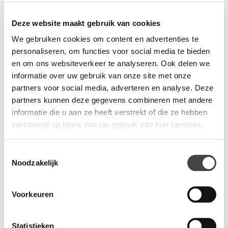
Hoe klein uw entree ook is, de receptiebalie Golf Mini past er
in. Deze ontvangstdesk is lekker compact. Zoekt u een kleine
Deze website maakt gebruik van cookies
receptiebalie, dan is de Golf Mini iets voor u. Ondeanks dat dit
We gebruiken cookies om content en advertenties te
een zeer kleine receptiebalie is, heeft de Golf Mini toch een
personaliseren, om functies voor social media te bieden
hoog/ laag gedeelte. Deze balie heeft slechts een afmeting van
en om ons websiteverkeer te analyseren. Ook delen we
92,5 x 86 cm. Net zoals de Golf wordt de Golf Mini in 8
informatie over uw gebruik van onze site met onze
verschillende high-gloss kleuren worden geleverd: wit, grijs,
partners voor social media, adverteren en analyse. Deze
groen, blauw, bordeaux rood, geel, oranje en paars. Het
partners kunnen deze gegevens combineren met andere
werkblad wordt altijd in zacht pastel wit geleverd.
informatie die u aan ze heeft verstrekt of die ze hebben
verzameld op basis van uw gebruik van hun services.
Vragen?
Toestemmingsselectie
Wij staan u graag te woord via de telefoon.
Noodzakelijk
073-8000266
Voorkeuren
Statistieken