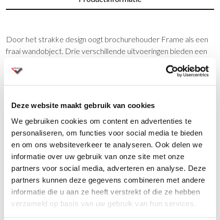
Door het strakke design oogt brochurehouder Frame als een
fraai wandobject. Drie verschillende uitvoeringen bieden een
unieke oplossing voor elke situatie. Frame is uitgevoerd in
dunwandig aluminium en voorzien van een zilvergrijze lak. De
brochurerand is 20 mm diep.
Deze website maakt gebruik van cookies
Vragen?
We gebruiken cookies om content en advertenties te
personaliseren, om functies voor social media te bieden
Wij staan u graag te woord via de telefoon.
en om ons websiteverkeer te analyseren. Ook delen we
informatie over uw gebruik van onze site met onze
073-8000266
partners voor social media, adverteren en analyse. Deze
partners kunnen deze gegevens combineren met andere
informatie die u aan ze heeft verstrekt of die ze hebben
verzameld op basis van uw gebruik van hun services.