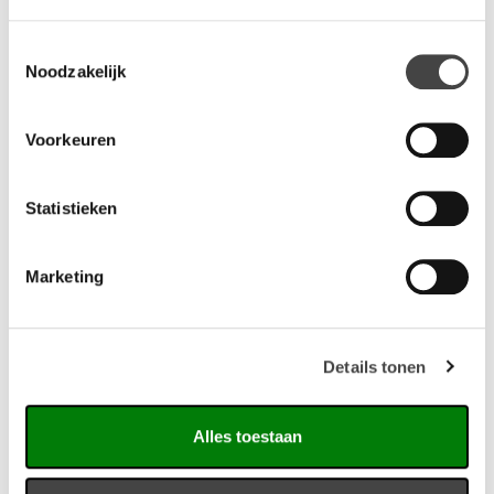
Toestemmingsselectie
Noodzakelijk
Gerelateerde producten
Voorkeuren
Statistieken
Marketing
Details tonen
Van Esch paraplustandaard Tertio P
Alles toestaan
De Van Esch paraplubakken Tertio P70 en P100 zijn