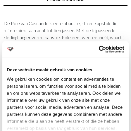
De Pole van Cascando is een robuuste, stalen kapstok die
ruimte biedt aan acht tot tien jassen. Met de bijpassende
kledinghanger vormt kapstok Pole een twee-eenheid, waarbij
ronde vormen een vriendelijke uitstraling garanderen. In de
kleuren blauw, oranje en fuchsia oogt Pole vrolijk en fris. De
witte combinatie toont helder en minimalistisch en in zwart is
de kapstok modieus en elegant
Deze website maakt gebruik van cookies
We gebruiken cookies om content en advertenties te
Vragen?
personaliseren, om functies voor social media te bieden
en om ons websiteverkeer te analyseren. Ook delen we
Wij staan u graag te woord via de telefoon.
informatie over uw gebruik van onze site met onze
partners voor social media, adverteren en analyse. Deze
073-8000266
partners kunnen deze gegevens combineren met andere
informatie die u aan ze heeft verstrekt of die ze hebben
verzameld op basis van uw gebruik van hun services.