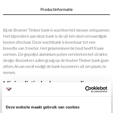
Productinformatie
Bij de Brunner Timber bank is wachten het nieuwe ontspannen.
Het bijzondere aan deze bank is de uit één deel vervaardigde
houten zitschaal. Deze wachtbank is leverbaar tot een
breedte van 3 meter. Het gelammineerde hout heeft fraaie
vormen. De gepolijst aluminium poten versterken het strakke
design. Bezoekers zullen graag op de houten Timber bank gaan
zitten. Al van veraf nodigt de bank bezoekers uit om plaats te
nemen.
Minimalistische hoogwaardige
wachtbank
De Brunner Timber bank is een stand-alone bank. En is
Deze website maakt gebruik van cookies
leverbaar met en zonder harmleuningen. De zitschaal is