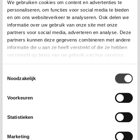
gemaakt van gelammineerd eiken of hoogwaardig HPL, De
We gebruiken cookies om content en advertenties te
eiken uitvoering kan worden gebeitst in een kleur uit de beits
personaliseren, om functies voor social media te bieden
collectie of mat gelakt worden. De wachtkamerbank is
en om ons websiteverkeer te analyseren. Ook delen we
verkrijgbaar in drie verschillende lengtes, 184 cm, 242 cm en
informatie over uw gebruik van onze site met onze
300 cm. Desgewenst kan de bank ook worden bekleed met
partners voor social media, adverteren en analyse. Deze
een van de vele stoffen, kunstleder of leder Torro of Sevilla.
partners kunnen deze gegevens combineren met andere
informatie die u aan ze heeft verstrekt of die ze hebben
verzameld op basis van uw gebruik van hun services.
Vragen?
Wij staan u graag te woord via de telefoon.
Toestemmingsselectie
Noodzakelijk
073-8000266
Voorkeuren
Statistieken
Gerelateerde producten
Marketing