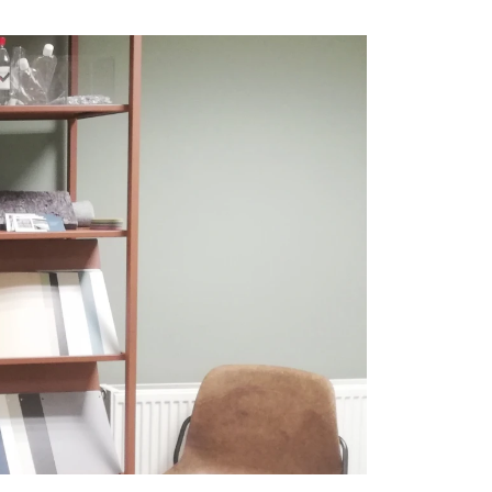
asten
Sfeer
plantenbakken
Raambekleding
Lockers
Thuiskantoor
t Zeebrugge
ssel
wandpanelen
erg Electro Tiel