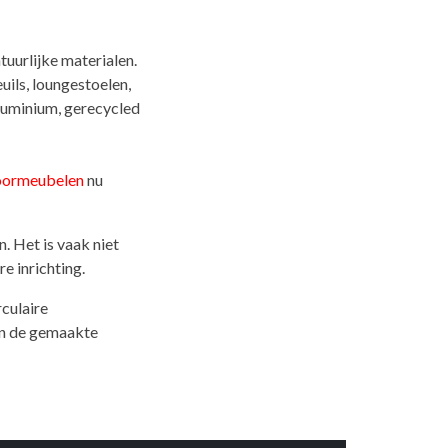
uurlijke materialen.
uils, loungestoelen,
luminium, gerecycled
oormeubelen
nu
 Het is vaak niet
e inrichting.
rculaire
an de gemaakte