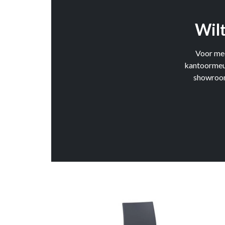
Wilt
Voor mee
kantoormeub
showroom