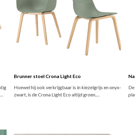
Brunner stoel Crona Light Eco
Na
htig
Hoewel hij ook verkrijgbaar is in kiezelgrijs en onyx-
De 
t…
zwart, is de Crona Light Eco altijd groen.…
pla