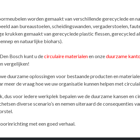
oormeubelen worden gemaakt van verschillende gerecyclede en nat
beeld aan bureaustoelen, scheidingswanden, vergaderstoelen, faute
ge krukken gemaakt van gerecyclede plastic flessen, gerecycled a
ennep en natuurlijke biohars).
 Den Bosch kunt u de
circulaire materialen
en onze
duurzame kant
n vergelijken!
we duurzame oplossingen voor bestaande producten en materialen.
r meer de vraag hoe we uw organisatie kunnen helpen met circulair
iek, dus voor iedere werkplek bepalen we de duurzame kansen en ci
hetsen diverse scenario’s en nemen uiteraard de consequenties v
rstel.
oorinrichting met een goed verhaal.