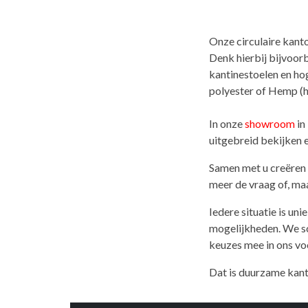
Onze circulaire kant
Denk hierbij bijvoor
kantinestoelen en ho
polyester of Hemp (h
In onze
showroom
in
uitgebreid bekijken e
Samen met u creëren 
meer de vraag of, maa
Iedere situatie is un
mogelijkheden. We sc
keuzes mee in ons voo
Dat is duurzame kant