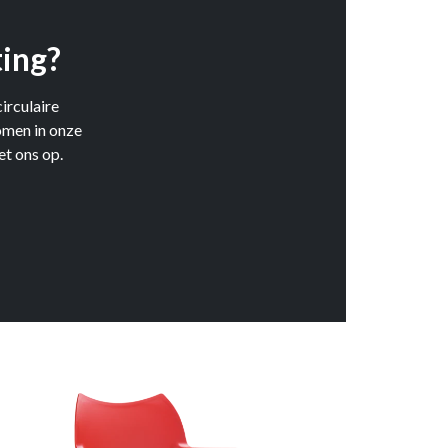
ting?
irculaire
omen in onze
t ons op.