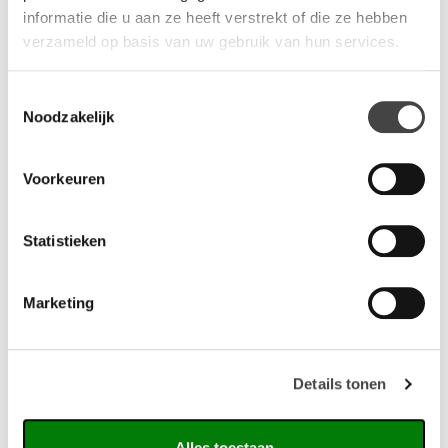
informatie die u aan ze heeft verstrekt of die ze hebben
073-8000266
verzameld op basis van uw gebruik van hun services.
Toestemmingsselectie
Noodzakelijk
Gerelateerde producten
Voorkeuren
Statistieken
Marketing
Details tonen
Alles toestaan