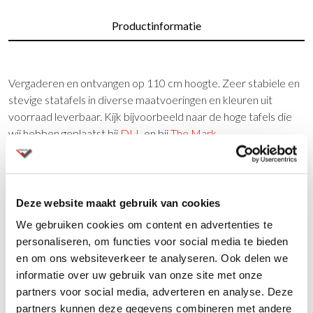
Productinformatie
Vergaderen en ontvangen op 110 cm hoogte. Zeer stabiele en
stevige statafels in diverse maatvoeringen en kleuren uit
voorraad leverbaar. Kijk bijvoorbeeld naar de hoge tafels die
wij hebben geplaatst bij
DLL
en bij
The Mark
.
Uit voorraad leverbaar in RAL: 9006 aluminium en 9010 wit
Bladkleuren: Wit, Antraciet eiken, Donker beuken, Kersen
Havana, Licht peren en Oak medium. Bladmaten: 160 x 60 cm.,
Deze website maakt gebruik van cookies
200 x 60 cm., 80 x 80 cm., 160 x 80 cm., 160 x 80 cm. en 200 x
We gebruiken cookies om content en advertenties te
80 cm.
personaliseren, om functies voor social media te bieden
en om ons websiteverkeer te analyseren. Ook delen we
informatie over uw gebruik van onze site met onze
Vragen?
partners voor social media, adverteren en analyse. Deze
Wij staan u graag te woord via de telefoon.
partners kunnen deze gegevens combineren met andere