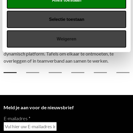
Voortman HALO bespreektafel
Selectie toestaan
De HALO bespreektafel van Voortman biedt een ruime keuze
in vormen en afmetingen. Hiermee is de tafel geschikt voor
Weigeren
een veelzijdige toepassing. Door afwisseling van zittend en
staand gebruik wordt deze bespreektafel uitnodigend als
dynamisch platform. Tafels om elkaar te ontmoeten, te
overleggen of in teamverband aan samen te werken.
Meld je aan voor de nieuwsbrief
E-mailadres
*