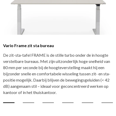
eau
Vario Stage SX zit sta bur
de stille turbo onder de in hoogte
De Vario M7 aanbouwmodule v
ijn uitzonderlijk hoge snelheid van
bureau Vario Stage SX en cre
hoogteverstelling maakt hij een
hoekwerkplek met persoonlij
tabele wisseling tussen zit- en sta-
blijven de bewegingsgeluiden (< 42
al voor geconcentreerd werken op
oor.