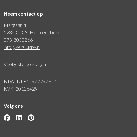
Neem contact op
Mangaan 4
5234 GD, 's-Hertogenbosch
073-8000266
info@versluisbv.nl
Veelgestelde vragen
BTW: NL815977797B01
KVK: 20126429
Volg ons