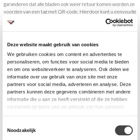
garanderen dat alle bladen ook weer retour komen worden ze
voorzien van een tag met QR-code. Hierdoor kunt u eenvoudig
zien hoe en waar het blad voor hergebruik aangeboden kan
worden.
Duurzame kern
Deze website maakt gebruik van cookies
De kern van Circuboard bestaat uit natuurlijke afvalhoutvezels
We gebruiken cookies om content en advertenties te
en een biogeen bindmiddel. Afvalhout uit de bosbouw, van
personaliseren, om functies voor social media te bieden
consumenten, maar zeker ook het houtafval van Vepa (inclusief
en om ons websiteverkeer te analyseren. Ook delen we
retourgekomen bureaubladen en houten kasten) wordt
informatie over uw gebruik van onze site met onze
versnipperd tot grove en fijne snippers die daarna geperst
partners voor social media, adverteren en analyse. Deze
worden tot nieuwe platen. Samen met het biogeen bindmiddel
partners kunnen deze gegevens combineren met andere
op basis van eiwitten vormt dit de duurzame kern van
informatie die u aan ze heeft verstrekt of die ze hebben
Circuboard. Het verbruik van fossiele grondstoffen voor onze
verzameld op basis van uw gebruik van hun services.
bladen was al heel laag, maar wordt hierdoor met nog eens
30% verlaagd.
Toestemmingsselectie
Noodzakelijk