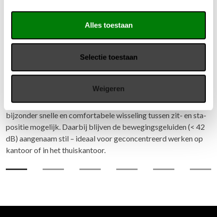
Alles toestaan
Selectie toestaan
Vario Frame zit sta bureau
De zit-sta-tafel FRAME is de stille turbo onder de in hoogte
Weigeren
verstelbare bureaus. Met zijn uitzonderlijk hoge snelheid van
80 mm per seconde bij de hoogteverstelling maakt hij een
bijzonder snelle en comfortabele wisseling tussen zit- en sta-
positie mogelijk. Daarbij blijven de bewegingsgeluiden (< 42
dB) aangenaam stil – ideaal voor geconcentreerd werken op
kantoor of in het thuiskantoor.