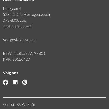
Mangaan 4
5234 GD, 's-Hertogenbosch
073-8000266
info@versluisbv.nl
Veelgestelde vragen
BTW: NL815977797B01
KVK: 20126429
Volg ons
Versluis BV © 2026