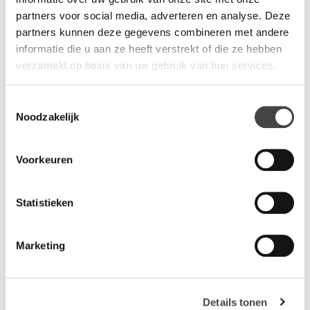
partners voor social media, adverteren en analyse. Deze
Vragen?
partners kunnen deze gegevens combineren met andere
Wij staan u graag te woord via de telefoon.
informatie die u aan ze heeft verstrekt of die ze hebben
verzameld op basis van uw gebruik van hun services.
073-8000266
Toestemmingsselectie
Noodzakelijk
Voorkeuren
Gerelateerde producten
Statistieken
Marketing
Details tonen