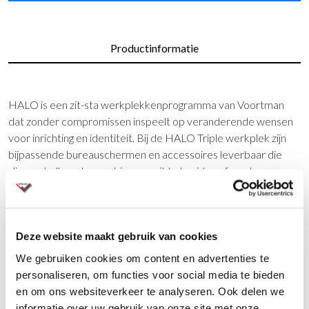
Productinformatie
HALO is een zit-sta werkplekkenprogramma van Voortman
dat zonder compromissen inspeelt op veranderende wensen
voor inrichting en identiteit. Bij de HALO Triple werkplek zijn
bijpassende bureauschermen en accessoires leverbaar die
slim met elkaar te combineren, uit te breiden of aan te passen
zijn.
Het innovatieve, op de natuur geïnspireerde ontwerp,
verbindt organische vormen met de modulaire constructie en
Deze website maakt gebruik van cookies
is daardoor aanpasbaar in afmeting, richting, samenstelling,
We gebruiken cookies om content en advertenties te
kleur en afwerking. De vriendelijke en creatieve uitstraling van
personaliseren, om functies voor social media te bieden
het meubel bevordert sociale interactie en samenwerking.
en om ons websiteverkeer te analyseren. Ook delen we
informatie over uw gebruik van onze site met onze