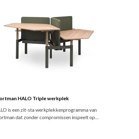
ortman HALO Triple werkplek
Voortman HAL
LO is een zit-sta werkplekkenprogramma van
HALO is een zit
ortman dat zonder compromissen inspeelt op…
Voortman dat zo