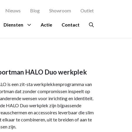
Nieuws
Blog
Showroom
Outlet
Diensten
Actie
Contact
agement
es
rsluis
Proefstoel
Ruimtes
Overig
Bekijk al onze
Zitinstructie
merken →
terdam
Ontvangstruimte
Beplanting
oortman HALO Duo werkplek
osch
kje
Kantine
Circulair meubilair
LO is een zit-sta werkplekkenprogramma van
ing Rochdale
n
Directiekamer
Ergonomie
ortman dat zonder compromissen inspeelt op
anderende wensen voor inrichting en identiteit.
indhoven
ondpanelen
Vergaderruimte
Hospitality
 de HALO Duo werkplek zijn bijpassende
en Eindhoven
Accessoires
eauschermen en accessoires leverbaar die slim
 elkaar te combineren, uit te breiden of aan te
a en Maas Den
Verlichting
sen zijn.