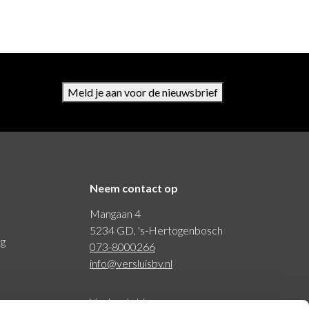
Meld je aan voor de nieuwsbrief
Neem contact op
Mangaan 4
5234 GD, 's-Hertogenbosch
ng
073-8000266
info@versluisbv.nl
Veelgestelde vragen