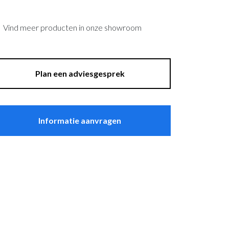
asten
Sfeer
plantenbakken
Raambekleding
Vind meer producten in onze showroom
Lockers
Thuiskantoor
Plan een adviesgesprek
t Zeebrugge
Informatie aanvragen
ssel
wandpanelen
erg Electro Tiel