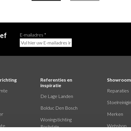
ief
E-mailadres
*
richting
Referenties en
Showroom
inspiratie
imte
Reparaties
De Lage Landen
Stoelreinigi
Bolduc Den Bosch
er
Merken
Woningstichting
mte
Webshop
Rochdale