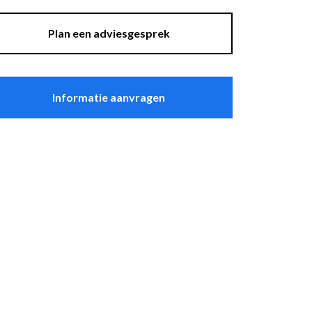
asten
Sfeer
plantenbakken
Plan een adviesgesprek
Raambekleding
Lockers
Thuiskantoor
Informatie aanvragen
t Zeebrugge
ssel
wandpanelen
erg Electro Tiel