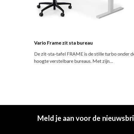
zit sta bureau met M7 sideboard
Voortman HALO Triple w
bouwmodule vormt een aanvulling
HALO is een zit-sta werk
rio Stage SX en creëert zo een…
Voortman dat zonder comp
Meld je aan voor de nieuwsbr