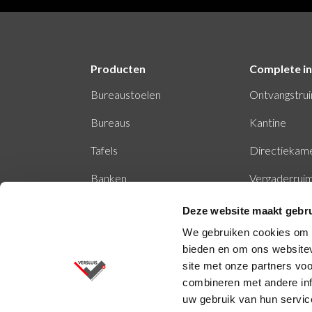
Producten
Complete in
Bureaustoelen
Ontvangstru
Bureaus
Kantine
Tafels
Directiekam
Banken
Vergaderrui
Stiltecabine
Deze website maakt gebru
We gebruiken cookies om c
Belcel - belhokje
bieden en om ons websitev
Kantoormeubelen
site met onze partners vo
combineren met andere inf
uw gebruik van hun servic