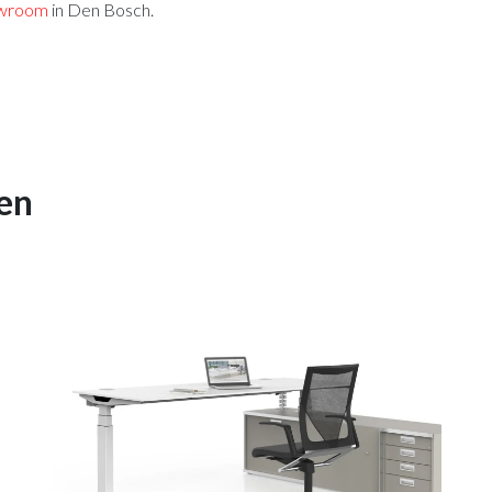
wroom
in Den Bosch.
en