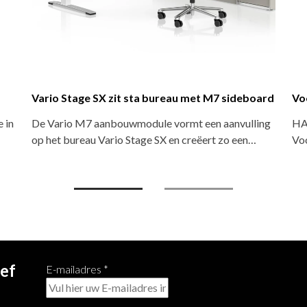
erkplek
Voortman HALO Duo werkplek
plekkenprogramma van
HALO is een zit-sta werkplekkenprogr
romissen inspeelt op…
Voortman dat zonder compromissen ins
ief
E-mailadres
*