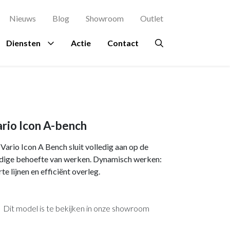
Nieuws
Blog
Showroom
Outlet
Diensten
Actie
Contact
agement
es
rsluis
Proefstoel
Ruimtes
Overig
Bekijk al onze
Zitinstructie
merken →
terdam
Ontvangstruimte
Beplanting
rio Icon A-bench
osch
kje
Kantine
Circulair meubilair
Vario Icon A Bench sluit volledig aan op de
ing Rochdale
n
Directiekamer
Ergonomie
dige behoefte van werken. Dynamisch werken:
te lijnen en efficiënt overleg.
indhoven
ondpanelen
Vergaderruimte
Hospitality
en Eindhoven
Accessoires
Dit model is te bekijken in onze showroom
a en Maas Den
Verlichting