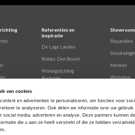
richting
Referenties en
Showroom
inspiratie
imte
Reparaties
De Lage Landen
Stoelreinigi
Bolduc Den Bosch
er
Merken
Woningstichting
mte
Webshop
Rochdale
Baker Tilly Eindhoven
ik van cookies
ontent en advertenties te personaliseren, om functies voor soci
The Mark Rotterdam
erkeer te analyseren. Ook delen we informatie over uw gebruik
or social media, adverteren en analyse. Deze partners kunnen 
ormatie die u aan ze heeft verstrekt of die ze hebben verzameld
es.