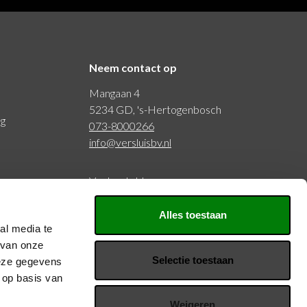
Neem contact op
Mangaan 4
5234 GD, 's-Hertogenbosch
ng
073-8000266
info@versluisbv.nl
Veelgestelde vragen
Alles toestaan
BTW: NL815977797B01
al media te
KVK: 20126429
 van onze
Selectie toestaan
deze gegevens
Volg ons
 op basis van
Weigeren