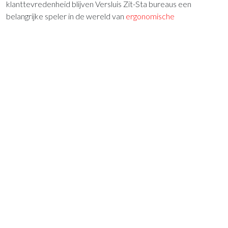
klanttevredenheid blijven Versluis Zit-Sta bureaus een
belangrijke speler in de wereld van
ergonomische
kantoormeubelen
.
Op zoek naar een zit sta bureau van
Versluis voor uw werkplek?