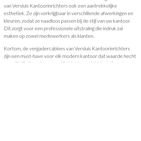
van Versluis Kantoorinrichters ook een aantrekkelijke
esthetiek. Ze zijn verkrijgbaar in verschillende afwerkingen en
kleuren, zodat ze naadloos passen bij de stijl van uw kantoor.
Dit zorgt voor een professionele uitstraling die indruk zal
maken op zowel medewerkers als klanten.
Kortom, de vergadercabines van Versluis Kantoorinrichters
zijn een must-have voor elk modern kantoor dat waarde hecht
aan efficiëntie, privacy en stijl. Met hun geluidsisolatie, privacy,
flexibiliteit en aantrekkelijke ontwerpen bieden ze alles wat u
nodig heeft voor succesvolle
vergaderingen
en samenwerking.
Versluis Kantoorinrichters heeft zich bewezen als een
betrouwbare partner voor
kantoorinrichting
, en hun
vergadercabines zijn een bewijs van hun toewijding aan het
creëren van functionele en stijlvolle werkplekken. Investeer
vandaag nog in een vergadercabine van Versluis
Kantoorinrichters en zie hoe uw kantoorproductiviteit naar
nieuwe hoogten stijgt.