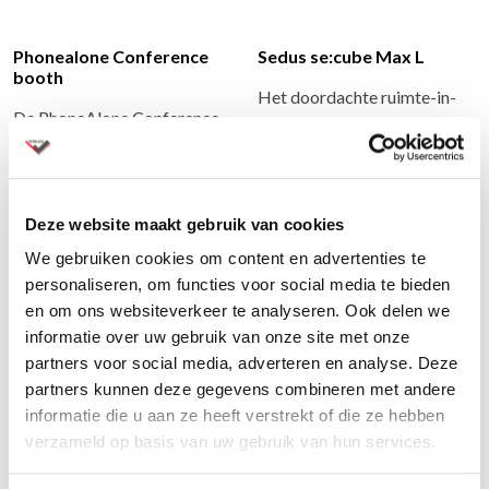
Phonealone Conference
Sedus se:cube Max L
booth
Het doordachte ruimte-in-
De PhoneAlone Conference
ruimte-systeem se:cube max
booth is een ruime,
breidt de se:cube-lijn uit en
geluiddichte vergaderruimte
biedt grote…
die is ontworpen om teams…
Deze website maakt gebruik van cookies
We gebruiken cookies om content en advertenties te
personaliseren, om functies voor social media te bieden
en om ons websiteverkeer te analyseren. Ook delen we
informatie over uw gebruik van onze site met onze
partners voor social media, adverteren en analyse. Deze
partners kunnen deze gegevens combineren met andere
informatie die u aan ze heeft verstrekt of die ze hebben
verzameld op basis van uw gebruik van hun services.
Sedus se:cube Max M
Sedus se:cube Max S