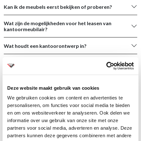
Kan ik de meubels eerst bekijken of proberen?
Wat zijn de mogelijkheden voor het leasen van
kantoormeubilair?
Wat houdt een kantoorontwerp in?
Kan ik vrijblijvend een adviesgesprek plannen?
Wat onderscheidt Versluis van andere
Kantoorinrichters?
Deze website maakt gebruik van cookies
We gebruiken cookies om content en advertenties te
Hoe lang duurt een kantoorinrichting project?
personaliseren, om functies voor social media te bieden
en om ons websiteverkeer te analyseren. Ook delen we
Zijn de prijzen inclusief of exclusief btw vermeld?
informatie over uw gebruik van onze site met onze
partners voor social media, adverteren en analyse. Deze
Waarom zie ik geen prijzen bij de producten op de
partners kunnen deze gegevens combineren met andere
website?