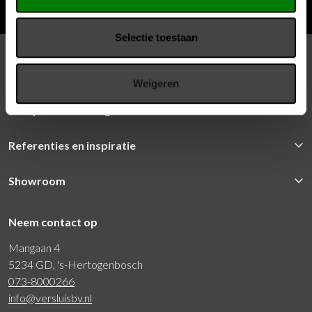
Meld je aan voor de nieuwsbrief
Selectie toestaan
Producten
Weigeren
Complete inrichting
Referenties en inspiratie
Showroom
Neem contact op
Mangaan 4
5234 GD, 's-Hertogenbosch
073-8000266
info@versluisbv.nl