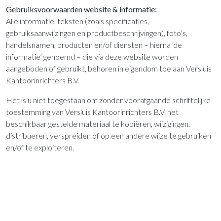
Gebruiksvoorwaarden website & informatie:
Alle informatie, teksten (zoals specificaties,
gebruiksaanwijzingen en productbeschrijvingen), foto’s,
handelsnamen, producten en/of diensten – hierna ‘de
informatie’ genoemd – die via deze website worden
aangeboden of gebruikt, behoren in eigendom toe aan Versluis
Kantoorinrichters B.V.
Het is u niet toegestaan om zonder voorafgaande schriftelijke
toestemming van Versluis Kantoorinrichters B.V. het
beschikbaar gestelde materiaal te kopiëren, wijzigingen,
distribueren, verspreiden of op een andere wijze te gebruiken
en/of te exploiteren.
Links naar deze website:
Links naar deze website zijn enkel toegestaan voor zover
duidelijk aan de gebruiker wordt aangetoond dat deze zich op
de website van Versluis Kantoorinrichters B.V. bevindt of via
de link naar de website van Versluis Kantoorinrichters B.V.