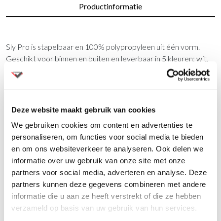
Productinformatie
Sly Pro is stapelbaar en 100% polypropyleen uit één vorm.
Geschikt voor binnen en buiten en leverbaar in 5 kleuren: wit,
zwart, antraciet, beige en groen.
Vragen?
Deze website maakt gebruik van cookies
Wij staan u graag te woord via de telefoon.
We gebruiken cookies om content en advertenties te
personaliseren, om functies voor social media te bieden
073-8000266
en om ons websiteverkeer te analyseren. Ook delen we
informatie over uw gebruik van onze site met onze
partners voor social media, adverteren en analyse. Deze
partners kunnen deze gegevens combineren met andere
informatie die u aan ze heeft verstrekt of die ze hebben
verzameld op basis van uw gebruik van hun services.
Gerelateerde producten