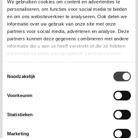
presentatieruimtes, horeca gelegenheden, scholen, aula's,
We gebruiken cookies om content en advertenties te
ontmoetingsruimtes. De tafel leent zich goed voor flexibele
personaliseren, om functies voor social media te bieden
opstellingen, want de tafel laat zich makkelijk opbergen. Het
en om ons websiteverkeer te analyseren. Ook delen we
draaibare blad kan verticaal worden geklapt. De tafel neemt
informatie over uw gebruik van onze site met onze
dan weinig ruimte in beslag. De tafel is leverbaar in een
partners voor social media, adverteren en analyse. Deze
bladdiameter van 60 of 70 cm.
partners kunnen deze gegevens combineren met andere
informatie die u aan ze heeft verstrekt of die ze hebben
verzameld op basis van uw gebruik van hun services.
Vragen?
Toestemmingsselectie
Wij staan u graag te woord via de telefoon.
Noodzakelijk
073-8000266
Voorkeuren
Statistieken
Gerelateerde producten
Marketing