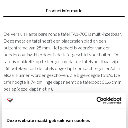
Productinformatie
De Versluis kantelbare ronde tafel TA1-700 is multi-inzetbaar.
Deze metalen tafel heeft een plaatstalen blad en een
buizenframe van 25 mm. Het geheel is voorzien van een
poedercoating. Hierdoor is de tafel geschikt voor buiten. De
tafel is makkelijk op te bergen, omdat de tafels nestbaar zijn.
Dit betekent dat de tafels opgeklapt compact tegen en/of in
elkaar kunnen worden geschoven. Zie bijgevoegde foto's. De
tafelhoogte is 74 cm. Ingeklapt neemt de tafelpoot 51,6 cm in
beslag (deze klapt niet in).
Ronde tafel TA1-700 voor iedere
ruimte
Deze website maakt gebruik van cookies
De ronde tafel wordt vaak ingezet in zalen,