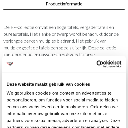
Productinformatie
De RP-collectie omvat een hoge tafels, vergadertafels en
bureautafels. Het slanke ontwerp wordt benadrukt door de
verjongde berken multiplex bladrand. Het gebruik van
multiplex geeft de tafels een speels uiterlijk. Deze collectie
kantoormeubelen passen dan ook goed in jonge
bedrijfsculturen. De tafels staan op ranke taps toelopende,
massief eiken poten. Een extra bijzonder effect wordt
gecreëerd wanneer een van de poten opeen geïntegreerde
kast steunt. In onze showroom laten we graag de
Deze website maakt gebruik van cookies
mogelijkheden zien. De RP collectie heeft ook een bijpassende
We gebruiken cookies om content en advertenties te
kastenserie.
personaliseren, om functies voor social media te bieden
en om ons websiteverkeer te analyseren. Ook delen we
informatie over uw gebruik van onze site met onze
Vragen?
partners voor social media, adverteren en analyse. Deze
Wij staan u graag te woord via de telefoon.
partners kunnen deze gegevens combineren met andere