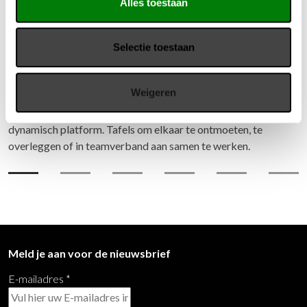
Alles toestaan
Voortman HALO bespreektafel
Selectie toestaan
De HALO bespreektafel van Voortman biedt een ruime keuze
in vormen en afmetingen. Hiermee is de tafel geschikt voor
Weigeren
een veelzijdige toepassing. Door afwisseling van zittend en
staand gebruik wordt deze bespreektafel uitnodigend als
dynamisch platform. Tafels om elkaar te ontmoeten, te
overleggen of in teamverband aan samen te werken.
Meld je aan voor de nieuwsbrief
E-mailadres
*