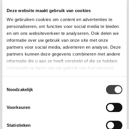
DLL
. Diverse opties geven de stoelen een persoonlijke
uitstraling. Zo is de vergaderstoel in leer leverbaar, met
Deze website maakt gebruik van cookies
verlengde armleuningen of voorzien van een zacht rugkussen.
We gebruiken cookies om content en advertenties te
Het stalen frame is leverbaar in verchroomde uitvoering, of wil
personaliseren, om functies voor social media te bieden
aluminium gepoedercoat. Afhankelijk van de soort vloer wordt
en om ons websiteverkeer te analyseren. Ook delen we
de stel geleverd met kunststof glijders of met viltglijders. De
informatie over uw gebruik van onze site met onze
vergaderstoel kan tot 5 stuks gestapeld worden. Zoals u ziet
partners voor social media, adverteren en analyse. Deze
zijn er vele opties mogelijk, daarnaast heeft u volop keuze in
partners kunnen deze gegevens combineren met andere
bekleding, zowel in kleur als materiaal. Onze adviseurs helpen u
informatie die u aan ze heeft verstrekt of die ze hebben
graag met het maken van de juiste keuzes.
verzameld op basis van uw gebruik van hun services.
Vragen?
Toestemmingsselectie
Noodzakelijk
Wij staan u graag te woord via de telefoon.
073-8000266
Voorkeuren
Statistieken