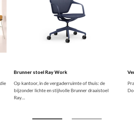
Versluis stapelstoel
huis: de
Praktische stapelstoel met klassieke uitstraling
draaistoel
Door de tijdloze vormgeving en verschillende…