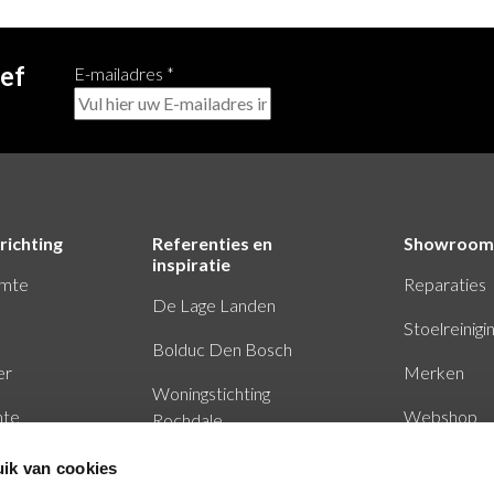
ief
E-mailadres
*
richting
Referenties en
Showroom
inspiratie
imte
Reparaties
De Lage Landen
Stoelreinigi
Bolduc Den Bosch
er
Merken
Woningstichting
mte
Webshop
Rochdale
Baker Tilly Eindhoven
ik van cookies