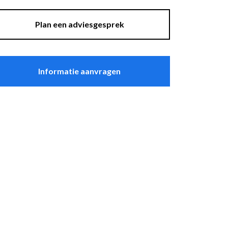
asten
Sfeer
plantenbakken
Plan een adviesgesprek
Raambekleding
Lockers
Thuiskantoor
Informatie aanvragen
t Zeebrugge
ssel
wandpanelen
erg Electro Tiel