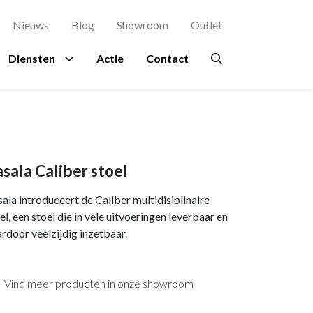
Nieuws
Blog
Showroom
Outlet
Diensten
Actie
Contact
agement
es
rsluis
Proefstoel
Ruimtes
Overig
Bekijk al onze
Zitinstructie
merken →
terdam
Ontvangstruimte
Beplanting
sala Caliber stoel
osch
kje
Kantine
Circulair meubilair
ala introduceert de Caliber multidisiplinaire
ing Rochdale
n
Directiekamer
Ergonomie
el, een stoel die in vele uitvoeringen leverbaar en
rdoor veelzijdig inzetbaar.
indhoven
ondpanelen
Vergaderruimte
Hospitality
en Eindhoven
Accessoires
Vind meer producten in onze showroom
a en Maas Den
Verlichting