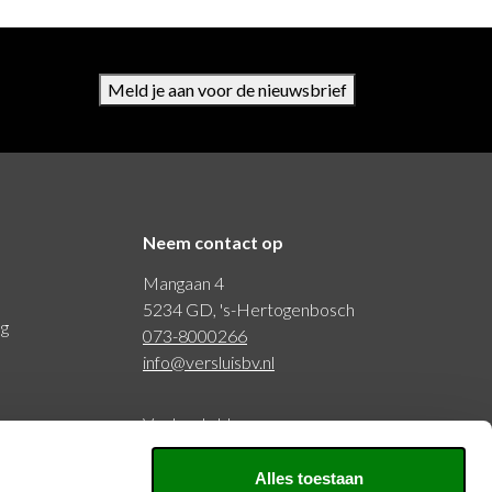
Meld je aan voor de nieuwsbrief
Neem contact op
Mangaan 4
5234 GD, 's-Hertogenbosch
ng
073-8000266
info@versluisbv.nl
Veelgestelde vragen
Alles toestaan
BTW: NL815977797B01