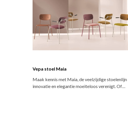
Brunner stoel Ray Work
elzijdige stoelenlijn die
Op kantoor, in de vergaderruimte of t
teloos verenigt. Of…
bijzonder lichte en stijlvolle Brunner 
Ray…