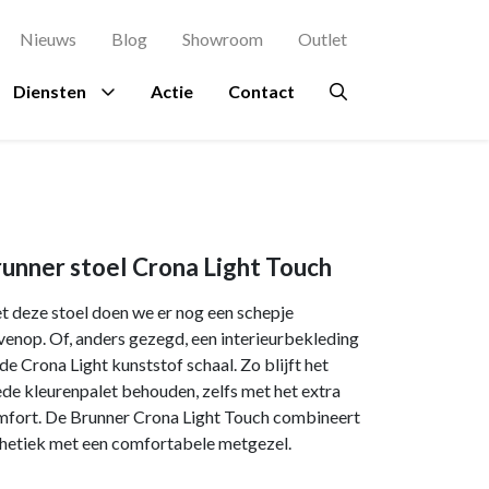
Nieuws
Blog
Showroom
Outlet
Diensten
Actie
Contact
agement
es
rsluis
Proefstoel
Ruimtes
Overig
Bekijk al onze
Zitinstructie
merken →
terdam
Ontvangstruimte
Beplanting
unner stoel Crona Light Touch
osch
kje
Kantine
Circulair meubilair
 deze stoel doen we er nog een schepje
ing Rochdale
n
Directiekamer
Ergonomie
enop. Of, anders gezegd, een interieurbekleding
de Crona Light kunststof schaal. Zo blijft het
indhoven
ondpanelen
Vergaderruimte
Hospitality
de kleurenpalet behouden, zelfs met het extra
en Eindhoven
Accessoires
fort. De Brunner Crona Light Touch combineert
hetiek met een comfortabele metgezel.
a en Maas Den
Verlichting