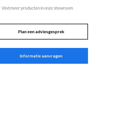
asten
Sfeer
Vind meer producten in onze showroom
plantenbakken
Raambekleding
Lockers
Plan een adviesgesprek
Thuiskantoor
Informatie aanvragen
t Zeebrugge
ssel
wandpanelen
erg Electro Tiel