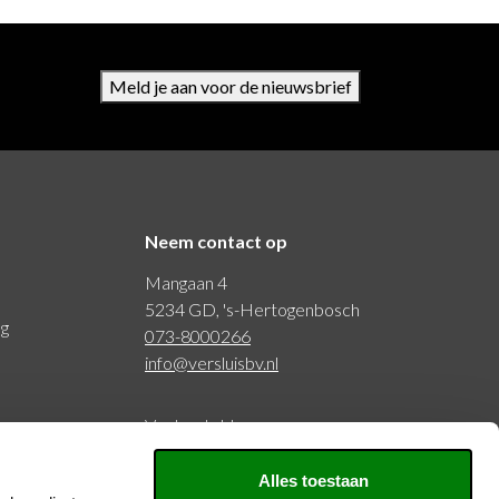
Meld je aan voor de nieuwsbrief
Neem contact op
Mangaan 4
5234 GD, 's-Hertogenbosch
ng
073-8000266
info@versluisbv.nl
Veelgestelde vragen
Alles toestaan
BTW: NL815977797B01