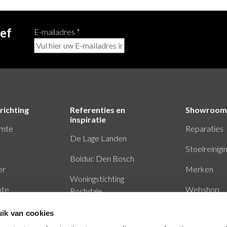
ief
E-mailadres
*
richting
Referenties en
Showroom
inspiratie
imte
Reparaties
De Lage Landen
Stoelreinigi
Bolduc Den Bosch
er
Merken
Woningstichting
mte
Webshop
Rochdale
Baker Tilly Eindhoven
ik van cookies