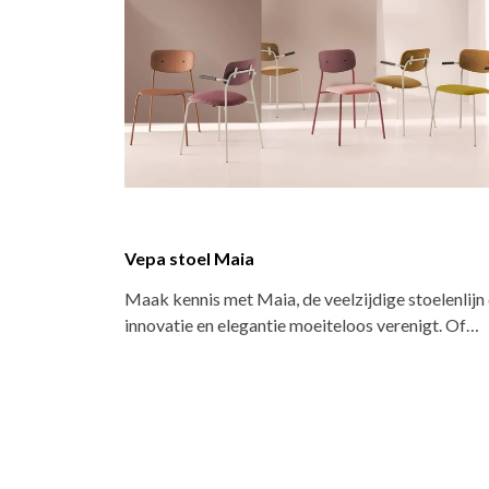
Versluis stapelstoel
s: de
Praktische stapelstoel met klassieke uitstraling.
aaistoel
Door de tijdloze vormgeving en verschillende…