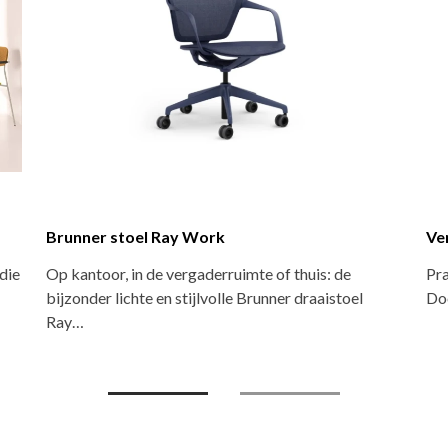
Versluis stoel Leder
Brunne
Speciaal ontworpen voor de horeca: echte
De Brun
eyecatchers en supercomfortabel. De oersterke
gelijke
frames in de…