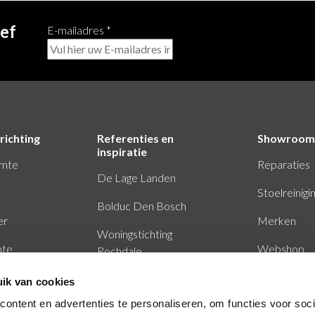
ief
E-mailadres
*
richting
Referenties en
Showroom
inspiratie
imte
Reparaties
De Lage Landen
Stoelreinigi
Bolduc Den Bosch
er
Merken
Woningstichting
mte
Webshop
Rochdale
Baker Tilly Eindhoven
ik van cookies
ontent en advertenties te personaliseren, om functies voor soci
The Mark Rotterdam