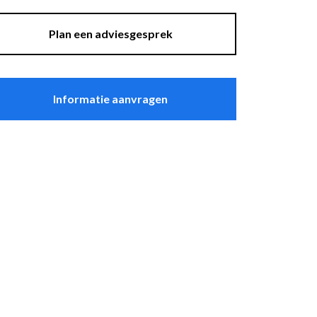
asten
Sfeer
plantenbakken
Plan een adviesgesprek
Raambekleding
Lockers
Thuiskantoor
Informatie aanvragen
t Zeebrugge
ssel
wandpanelen
erg Electro Tiel