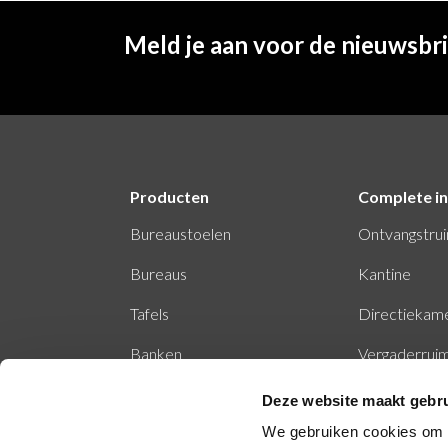
Meld je aan voor de nieuwsbr
Producten
Complete in
Bureaustoelen
Ontvangstru
Bureaus
Kantine
Tafels
Directiekam
Banken
Vergaderrui
Stiltecabine
Deze website maakt gebru
We gebruiken cookies om c
Belcel - belhokje