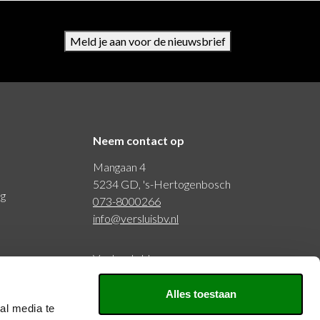
Meld je aan voor de nieuwsbrief
Neem contact op
Mangaan 4
5234 GD, 's-Hertogenbosch
ng
073-8000266
info@versluisbv.nl
Veelgestelde vragen
Alles toestaan
BTW: NL815977797B01
al media te
KVK: 20126429