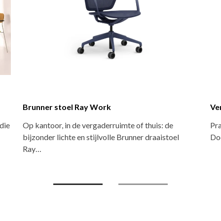
tapelstoel
Versluis stoel Leder
stapelstoel met klassieke uitstraling.
Speciaal ontworpen voor
dloze vormgeving en verschillende…
eyecatchers en supercom
frames in de…