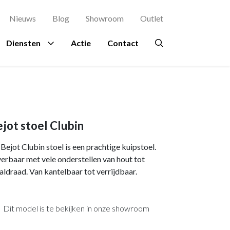
Nieuws
Blog
Showroom
Outlet
Diensten
Actie
Contact
agement
es
rsluis
Proefstoel
Ruimtes
Overig
Bekijk al onze
Zitinstructie
merken →
terdam
Ontvangstruimte
Beplanting
jot stoel Clubin
osch
kje
Kantine
Circulair meubilair
Bejot Clubin stoel is een prachtige kuipstoel.
ing Rochdale
n
Directiekamer
Ergonomie
erbaar met vele onderstellen van hout tot
aldraad. Van kantelbaar tot verrijdbaar.
indhoven
ondpanelen
Vergaderruimte
Hospitality
en Eindhoven
Accessoires
Dit model is te bekijken in onze showroom
a en Maas Den
Verlichting