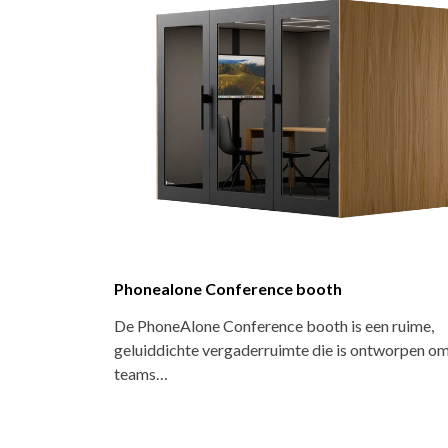
Vario Conclusion Phonebooth
De Vario Conclusion Phonebox biedt een plek vo
geconcentreerde telefoongesprekken en…