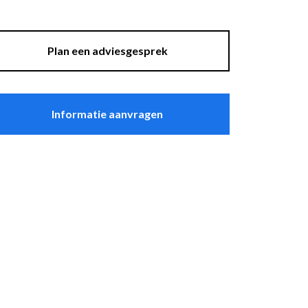
asten
Sfeer
plantenbakken
Raambekleding
Plan een adviesgesprek
Lockers
Thuiskantoor
Informatie aanvragen
t Zeebrugge
ssel
wandpanelen
erg Electro Tiel