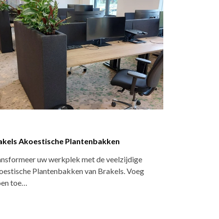
dus se:cube Max L
t doordachte ruimte-in-ruimte-systeem se:cube
 breidt de se:cube-lijn uit en biedt grote…