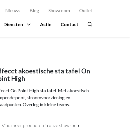
Nieuws
Blog
Showroom
Outlet
Diensten
Actie
Contact
agement
es
rsluis
Proefstoel
Ruimtes
Overig
Bekijk al onze
Zitinstructie
merken →
terdam
Ontvangstruimte
Beplanting
fecct akoestische sta tafel On
osch
kje
Kantine
Circulair meubilair
int High
ing Rochdale
n
Directiekamer
Ergonomie
ecct On Point High sta tafel. Met akoestisch
indhoven
ondpanelen
mpende poot, stroomvoorziening en
Vergaderruimte
Hospitality
aadpunten. Overleg in kleine teams.
en Eindhoven
Accessoires
a en Maas Den
Verlichting
Vind meer producten in onze showroom