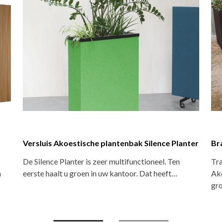
Versluis Akoestisch behang
Se
or
Versluis Akoestisch behang dempt het geluid in de
He
ruimte en verbeterd zo de akoestiek. Het behang…
max