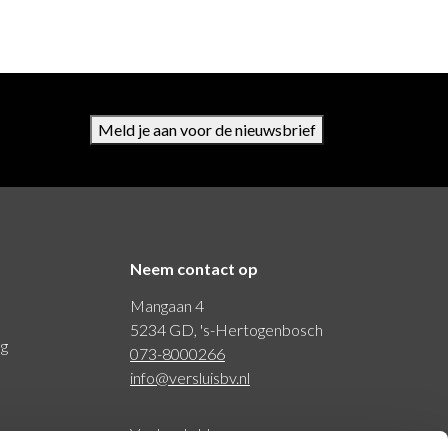
Meld je aan voor de nieuwsbrief
Neem contact op
Mangaan 4
5234 GD, 's-Hertogenbosch
ng
073-8000266
info@versluisbv.nl
Veelgestelde vragen