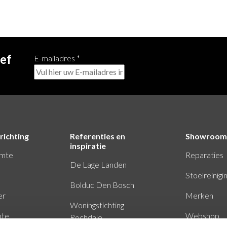
ief
E-mailadres
*
richting
Referenties en
Showroom
inspiratie
imte
Reparaties
De Lage Landen
Stoelreinigi
Bolduc Den Bosch
er
Merken
Woningstichting
mte
Webshop
Rochdale
Baker Tilly Eindhoven