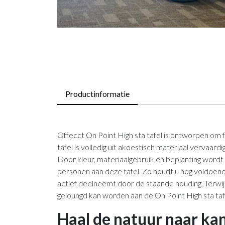
Productinformatie
Offecct On Point High sta tafel is ontworpen om 
tafel is volledig uit akoestisch materiaal vervaar
Door kleur, materiaalgebruik en beplanting wordt
personen aan deze tafel. Zo houdt u nog voldoend
actief deelneemt door de staande houding. Terwij
geloungd kan worden aan de On Point High sta taf
Haal de natuur naar ka