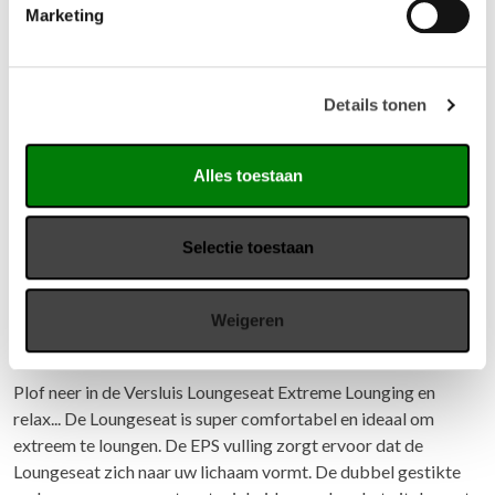
Gerelateerde producten
Marketing
Details tonen
Alles toestaan
Selectie toestaan
Weigeren
Versluis Loungeseat Extreme Lounging
Plof neer in de Versluis Loungeseat Extreme Lounging en
relax... De Loungeseat is super comfortabel en ideaal om
extreem te loungen. De EPS vulling zorgt ervoor dat de
Loungeseat zich naar uw lichaam vormt. De dubbel gestikte