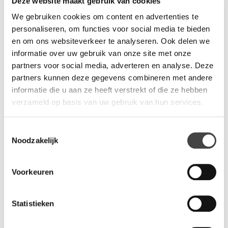
Deze website maakt gebruik van cookies
Op de Ranger voetbaltafel zit 2 jaar garantie. Let op: de tafel is
We gebruiken cookies om content en advertenties te
niet geschikt voor fanatieke volwassen spelers.
personaliseren, om functies voor social media te bieden
en om ons websiteverkeer te analyseren. Ook delen we
,
informatie over uw gebruik van onze site met onze
Ontspanning op kantoor is belangrijk. Even de batterij opladen.
partners voor social media, adverteren en analyse. Deze
En spelenderwijs aan teambuilding werken.
partners kunnen deze gegevens combineren met andere
informatie die u aan ze heeft verstrekt of die ze hebben
verzameld op basis van uw gebruik van hun services.
Vragen?
Wij staan u graag te woord via de telefoon.
Toestemmingsselectie
Noodzakelijk
073-8000266
Voorkeuren
Statistieken