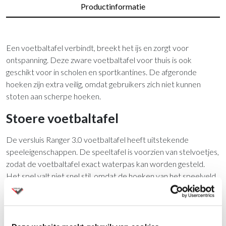
Productinformatie
Een voetbaltafel verbindt, breekt het ijs en zorgt voor
ontspanning. Deze zware voetbaltafel voor thuis is ook
geschikt voor in scholen en sportkantines. De afgeronde
hoeken zijn extra veilig, omdat gebruikers zich niet kunnen
stoten aan scherpe hoeken.
Stoere voetbaltafel
De versluis Ranger 3.0 voetbaltafel heeft uitstekende
speeleigenschappen. De speeltafel is voorzien van stelvoetjes,
zodat de voetbaltafel exact waterpas kan worden gesteld.
Het spel valt niet snel stil, omdat de hoeken van het speelveld
schuin op lopen. Hierdoor kan het tafelvoetbalballetje niet
stilvallen. De voetbaltafel wordt standaard geleverd met twee
voetballetjes. De twee teams zijn zwart en grijs. De spelers zijn
gemaakt van robotfiguren. De scoreborden lopen door tot 10.