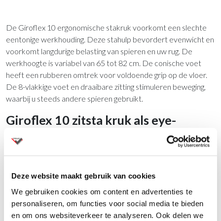
De Giroflex 10 ergonomische stakruk voorkomt een slechte
eentonige werkhouding. Deze stahulp bevordert evenwicht en
voorkomt langdurige belasting van spieren en uw rug. De
werkhoogte is variabel van 65 tot 82 cm. De conische voet
heeft een rubberen omtrek voor voldoende grip op de vloer.
De 8-vlakkige voet en draaibare zitting stimuleren beweging,
waarbij u steeds andere spieren gebruikt.
Giroflex 10 zitsta kruk als eye-
catcher
De Giroflex 10 zistahulp is te leveren in vele kleuren. De in het
oog springende kegel trekt te aandacht en nodigt uit om te
Deze website maakt gebruik van cookies
gaan zitten. De Giroflex 10-2020 is de standaard uitvoering
zonder kegel. De Giroflex stakruk 10-3020 is voorzien van
We gebruiken cookies om content en advertenties te
kegel. De kegel kan in ruim 40 verschillende stoffen/ kleuren
personaliseren, om functies voor social media te bieden
worden uitgevoerd. Zelfs leder of kunstleder is mogelijk. Vraag
en om ons websiteverkeer te analyseren. Ook delen we