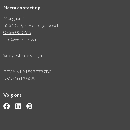
Neem contact op
Mangaan 4
5234 GD, 's-Hertogenbosch
073-8000266
info@versluisbv.nl
Veelgestelde vragen
BTW: NL815977797B01
KVK: 20126429
Volg ons