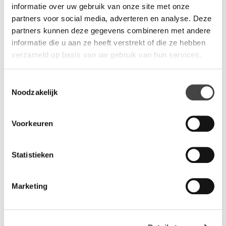
ernaar bij een van onze binnenhuisadviseurs.
informatie over uw gebruik van onze site met onze
partners voor social media, adverteren en analyse. Deze
partners kunnen deze gegevens combineren met andere
Vragen?
informatie die u aan ze heeft verstrekt of die ze hebben
verzameld op basis van uw gebruik van hun services.
Wij staan u graag te woord via de telefoon.
073-8000266
Toestemmingsselectie
Noodzakelijk
Voorkeuren
Statistieken
Gerelateerde producten
Marketing