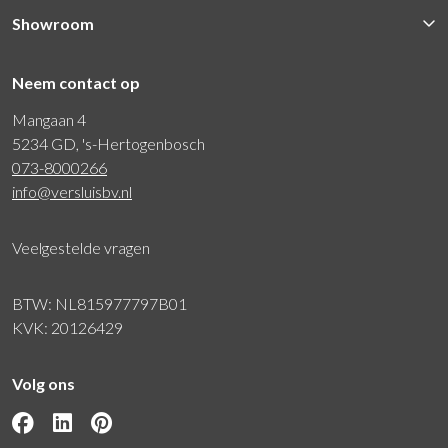
Showroom
Neem contact op
Mangaan 4
5234 GD, 's-Hertogenbosch
073-8000266
info@versluisbv.nl
Veelgestelde vragen
BTW: NL815977797B01
KVK: 20126429
Volg ons