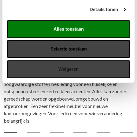
Details tonen
Alles toestaan
Selectie toestaan
Vario M1 Arena
Er zijn zitlandschappen mogelijk met de meest uiteenlopende
Weigeren
opbergoplossingen. De M1 Arena is een ruimte-structurerend
meubelconcept. Bijpassende zitkussens zorgen met
hoogwaardige stoffen bekleding voor een huiselijke en
ontspannen sfeer en zetten kleuraccenten. Alles kan zonder
gereedschap worden opgebouwd, omgebouwd en
afgebroken. Een zeer flexibel meubel voor nieuwe
kantooromgevingen. Voor iedereen voor wie verandering
belangrijk is.