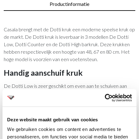
Productinformatie
Casala brengt met de Dotti kruk een moderne speelse kruk op
de markt. De Dotti kruk is leverbaar in 3 modellen De Dotti
Low, Dotti Counter en de Dotti High barkruk. Deze krukken
hebben respectievelijk een hoogte van 48, 67 en 80 cm. Het
hoge model is voorzien van een voetensteun.
Handig aanschuif kruk
De Dotti Low is zeer geschikt om even aan te schuiven aan
een bureau om even overleg te plegen. De kruk is compact en
licht. De Dotti High vindt u vaak bij hoge werktafels,
bedrijfskantines en flexwerkplekken. De hoige kruk wordt ook
vaak toegepast in de Phonebooths.
Deze website maakt gebruik van cookies
De kruk is ook leverbaar met een eikenhouten zitting. Het
We gebruiken cookies om content en advertenties te
onderstel heeft een matte coating en de poten zijn voorzien
personaliseren, om functies voor social media te bieden
van kunststof glijders.