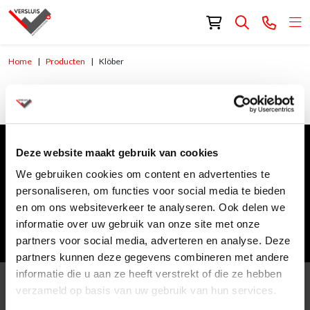
Home
Producten
Klöber
Klöber
Deze website maakt gebruik van cookies
Meld je aan voor de nieuwsbrief
We gebruiken cookies om content en advertenties te
E-mailadres
*
personaliseren, om functies voor social media te bieden
en om ons websiteverkeer te analyseren. Ook delen we
informatie over uw gebruik van onze site met onze
Meld je aan voor de nieuwsbrief
partners voor social media, adverteren en analyse. Deze
partners kunnen deze gegevens combineren met andere
informatie die u aan ze heeft verstrekt of die ze hebben
verzameld op basis van uw gebruik van hun services.
Producten