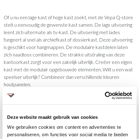
Of u nu een lage kast of hoge kast zoekt, met de Vepa Q-store
stelt u eenvoudig de gewenste kast samen. De lage uitvoering
leent zich uitermate als tv-kast. De uitvoering met lades
fungeert al snel als archiefkast of dossierkast. Deze uitvoering
is geschikt voor hangmappen. De modulaire kastdelen laten
zich naadloos combineren. De strakke uitstraling van deze
kantoorkast zorgt voor een zakelijk uiterlijk. Creëer een eigen
kast met de modulair opgebouwde elementen. Wilt u een wat
speelser uiterlijk? Combineer dan verschillende kleuren
houtpanelen.
Sokkel of plint
De Vepa Q-store kast is leverbaar op sokkel en op een gelast
Deze website maakt gebruik van cookies
frame. Het Q-store kastenprogramma biedt door de gekozen
opbouw van het programma heel veel mogelijkheden. De
We gebruiken cookies om content en advertenties te
middelhoge kasten kunnen met plantenbak worden geleverd.
personaliseren, om functies voor social media te bieden