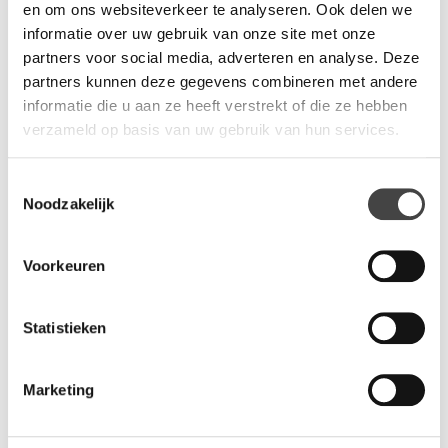
Hierdoor wordt de kast een soort roomdevider.
en om ons websiteverkeer te analyseren. Ook delen we
informatie over uw gebruik van onze site met onze
partners voor social media, adverteren en analyse. Deze
Vragen?
partners kunnen deze gegevens combineren met andere
informatie die u aan ze heeft verstrekt of die ze hebben
Wij staan u graag te woord via de telefoon.
verzameld op basis van uw gebruik van hun services.
073-8000266
Toestemmingsselectie
Noodzakelijk
Voorkeuren
Gerelateerde producten
Statistieken
Marketing