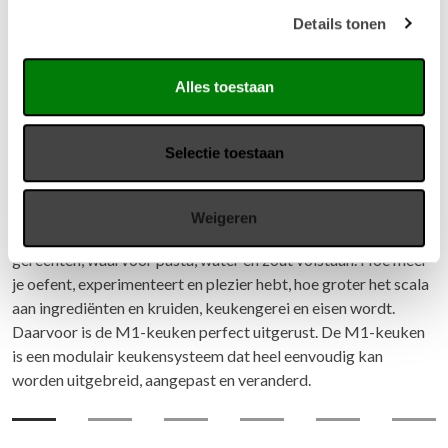
Details tonen
Alles toestaan
Selectie toestaan
Vario M1 keuken
De Vario M1-keuken is de modulaire keuken die met je
Weigeren
meegroeit. Het is net als bij koken: je begint met eenvoudige
gerechten, waarvoor pasta, water en zout volstaan. Hoe meer
je oefent, experimenteert en plezier hebt, hoe groter het scala
aan ingrediënten en kruiden, keukengerei en eisen wordt.
Daarvoor is de M1-keuken perfect uitgerust. De M1-keuken
is een modulair keukensysteem dat heel eenvoudig kan
worden uitgebreid, aangepast en veranderd.