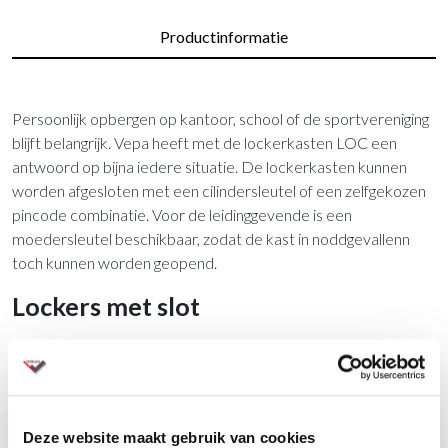
Productinformatie
Persoonlijk opbergen op kantoor, school of de sportvereniging
blijft belangrijk. Vepa heeft met de lockerkasten LOC een
antwoord op bijna iedere situatie. De lockerkasten kunnen
worden afgesloten met een cilindersleutel of een zelfgekozen
pincode combinatie. Voor de leidinggevende is een
moedersleutel beschikbaar, zodat de kast in noddgevallenn
toch kunnen worden geopend.
Lockers met slot
Vepa lockerkasten LOC kunnen worden uitgevoerd met een
silinderslot. Is een sleutel onhandig, kies dan voor een pincode
slot. Er is een Dial Code Free en Fix code. Lockerkasten zijn
gemaakt van hoogwaardig materiaal, de gebruikte houten
Deze website maakt gebruik van cookies
rompen zijn van E1 kwaliteit dat is een hoge persing, waardoor