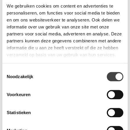
het hout sterker is.
We gebruiken cookies om content en advertenties te
personaliseren, om functies voor social media te bieden
,
en om ons websiteverkeer te analyseren. Ook delen we
informatie over uw gebruik van onze site met onze
Lockerkasten met verschillende grote kluisjes. Met cilinder of
partners voor social media, adverteren en analyse. Deze
pincode slot. Optionele postgleuf.
partners kunnen deze gegevens combineren met andere
informatie die u aan ze heeft verstrekt of die ze hebben
verzameld op basis van uw gebruik van hun services.
Vragen?
Wij staan u graag te woord via de telefoon.
Toestemmingsselectie
Noodzakelijk
073-8000266
Voorkeuren
Statistieken
Gerelateerde producten