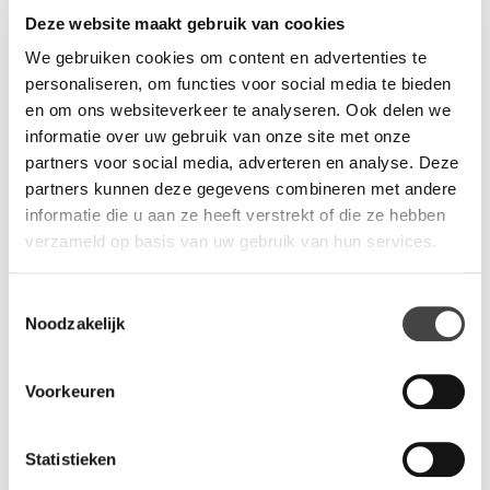
ontstaat brengt u in staat om even afstand te nemen tot uw
Deze website maakt gebruik van cookies
werk of de waan van de dag. Neem de tijd om even rustig na te
We gebruiken cookies om content en advertenties te
denken of te ontstressen. Is het moment aangebroken dat u
personaliseren, om functies voor social media te bieden
even geen inspiratie heeft? Neem even plaats in de Bejot
en om ons websiteverkeer te analyseren. Ook delen we
Ox:co schommelstoel en u staat na 10 minuten weer open
informatie over uw gebruik van onze site met onze
voor nieuwe ide√´en. De schommelstoel is leverbaar in een
partners voor social media, adverteren en analyse. Deze
groot aantal kleur en desins, zelfs kunstleder behoort tot de
partners kunnen deze gegevens combineren met andere
mogelijkheden. Vraag ernaar bij een van onze adviseurs.
informatie die u aan ze heeft verstrekt of die ze hebben
verzameld op basis van uw gebruik van hun services.
Vragen?
Toestemmingsselectie
Wij staan u graag te woord via de telefoon.
Noodzakelijk
073-8000266
Voorkeuren
Statistieken