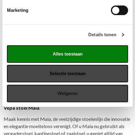
Marketing
Gerelateerde producten
Details tonen
Alles toestaan
Selectie toestaan
Weigeren
Vepa stoel Maia
Maak kennis met Maia, de veelzijdige stoelenlijn die innovatie
en elegantie moeiteloos verenigt. Of u Maia nu gebruikt als
vergaderstoel, kantinestoel of zaalstoel, u geniet altijd van