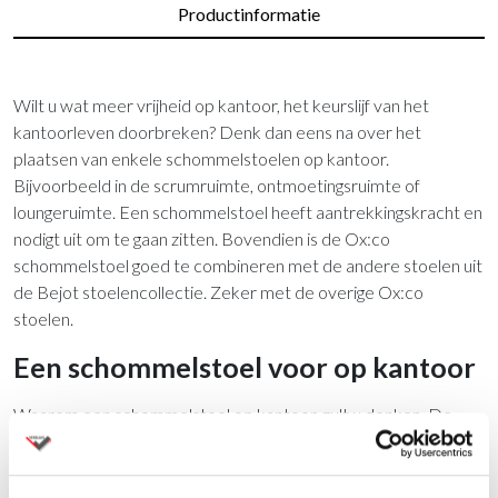
Productinformatie
Wilt u wat meer vrijheid op kantoor, het keurslijf van het
kantoorleven doorbreken? Denk dan eens na over het
plaatsen van enkele schommelstoelen op kantoor.
Bijvoorbeeld in de scrumruimte, ontmoetingsruimte of
loungeruimte. Een schommelstoel heeft aantrekkingskracht en
nodigt uit om te gaan zitten. Bovendien is de Ox:co
schommelstoel goed te combineren met de andere stoelen uit
de Bejot stoelencollectie. Zeker met de overige Ox:co
stoelen.
Een schommelstoel voor op kantoor
Waarom een schommelstoel op kantoor, zult u denken. De
wiegende beweging van een schommelstoel heeft een
rustgevende en soms zelfs een therapeutische uitwerking op
mensen. Denk maar aan het wiegen van babies. De kalmte die