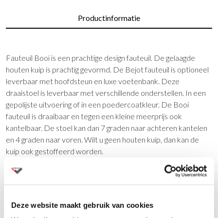
Productinformatie
Fauteuil Booi is een prachtige design fauteuil. De gelaagde
houten kuip is prachtig gevormd. De Bejot fauteuil is optioneel
leverbaar met hoofdsteun en luxe voetenbank. Deze
draaistoel is leverbaar met verschillende onderstellen. In een
gepolijste uitvoering of in een poedercoatkleur. De Booi
fauteuil is draaibaar en tegen een kleine meerprijs ook
kantelbaar. De stoel kan dan 7 graden naar achteren kantelen
en 4 graden naar voren. Wilt u geen houten kuip, dan kan de
kuip ook gestoffeerd worden.
Fauteuil met moderne klasse
Kiest u voor de Booi fauteuil met houten buitenschaal, dan
kunt u kiezen uit een geselecteerde houtfineer in eik of
Deze website maakt gebruik van cookies
walnoot. Het geeft de stoel extra karakter. Booi past in het