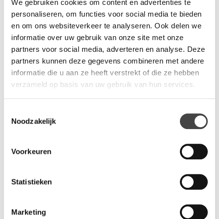
We gebruiken cookies om content en advertenties te
meest veeleisende interieur. Maak de stoel persoonlijk door
personaliseren, om functies voor social media te bieden
de juiste kleuren of kleurcombinatie te kiezen. Onze adviseurs
en om ons websiteverkeer te analyseren. Ook delen we
helpen u graag met hun kleuradvies, afgestemd op uw
informatie over uw gebruik van onze site met onze
organisatie en eventueel huisstijl.
partners voor social media, adverteren en analyse. Deze
partners kunnen deze gegevens combineren met andere
informatie die u aan ze heeft verstrekt of die ze hebben
Vragen?
verzameld op basis van uw gebruik van hun services.
Wij staan u graag te woord via de telefoon.
Toestemmingsselectie
073-8000266
Noodzakelijk
Voorkeuren
Statistieken
Gerelateerde producten
Marketing