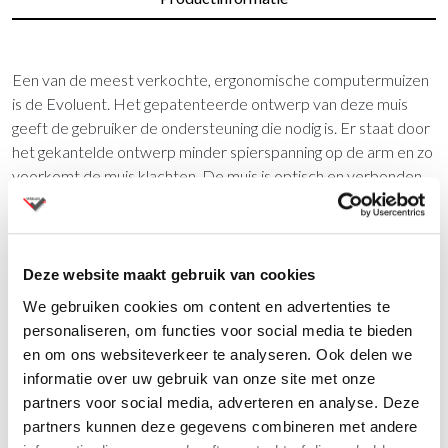
Een van de meest verkochte, ergonomische computermuizen
is de Evoluent. Het gepatenteerde ontwerp van deze muis
geeft de gebruiker de ondersteuning die nodig is. Er staat door
het gekantelde ontwerp minder spierspanning op de arm en zo
voorkomt de muis klachten. De muis is optisch en verbonden
met een USB kabel. De muis heeft 3 knoppen en is
verkrijgbaar in verschillende versies voor links- en
rechtshandigen. Voor meerdere modellen zie onze website
www.versluis-kantoorartikelen.nl
Deze website maakt gebruik van cookies
We gebruiken cookies om content en advertenties te
personaliseren, om functies voor social media te bieden
Vragen?
en om ons websiteverkeer te analyseren. Ook delen we
Wij staan u graag te woord via de telefoon.
informatie over uw gebruik van onze site met onze
partners voor social media, adverteren en analyse. Deze
073-8000266
partners kunnen deze gegevens combineren met andere