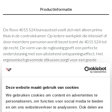
Productinformatie
De Rovo 4015 S24 bureaustoel voelt zich niet alleen prima
thuis in de controlekamer. Op iedere werkplek die intensief of
door meerdere personen wordt bezet komt de 4015 S24 tot
zijn recht. De vorm van de rugleuning geeft een perfecte
ondersteuning met een uitstekend ontspanningseffect. Het
ergonomisch gevormde zitkussen zorgt voor een goede
doorbloeding in uw benen. Laat u uitgebreid voorlichten door
onze adviseurs, zodat u verzekerd bent dat u de juiste stoel
aanschaft.
Vraag een proefstoel aan
Deze website maakt gebruik van cookies
We gebruiken cookies om content en advertenties te
In overleg kunnen we tijdelijk een gratis proefstoel bij u op
personaliseren, om functies voor social media te bieden
locatie plaatsen. Dan kunnen u en uw collega’s de stoel ervaren
en om ons websiteverkeer te analyseren. Ook delen we
tijdens het werken.
Neem hiervoor contact met ons op.