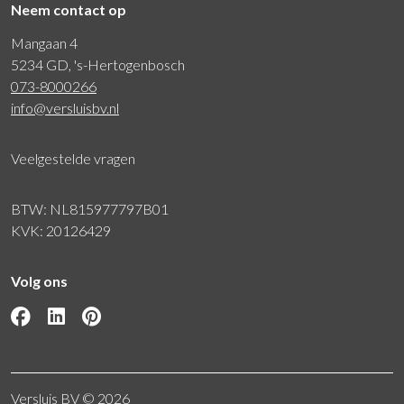
Neem contact op
Mangaan 4
5234 GD, 's-Hertogenbosch
073-8000266
info@versluisbv.nl
Veelgestelde vragen
BTW: NL815977797B01
KVK: 20126429
Volg ons
Versluis BV © 2026