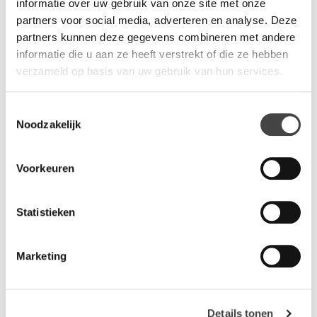
informatie over uw gebruik van onze site met onze
partners voor social media, adverteren en analyse. Deze
partners kunnen deze gegevens combineren met andere
Vragen?
informatie die u aan ze heeft verstrekt of die ze hebben
verzameld op basis van uw gebruik van hun services.
Wij staan u graag te woord via de telefoon.
073-8000266
Toestemmingsselectie
Noodzakelijk
Voorkeuren
Gerelateerde producten
Statistieken
Marketing
Details tonen