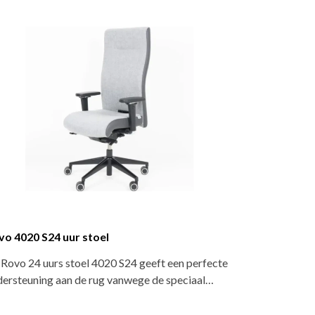
Sedus bureaustoel Black Dot + ID
s een
Sedus Black Dot + ID is dé stoel wanneer u
e
rugklachten heeft of gewoon optimaal wil zitten.
De…