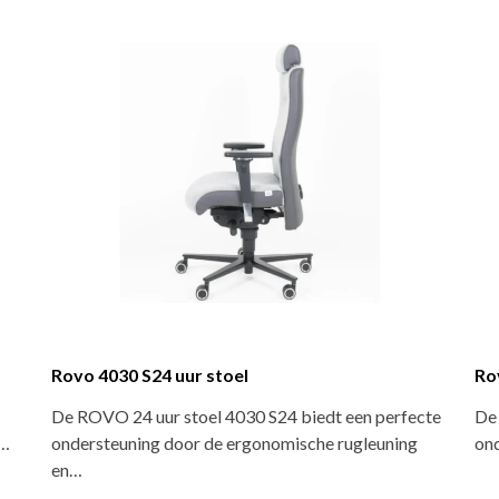
Giroflex 40 bureaustoel
 S24 geeft een perfecte
De elegante en activerende Giroflex 40 i
vanwege de speciaal…
ergonomisch ontwerp dat gericht is op d
gezondheid…