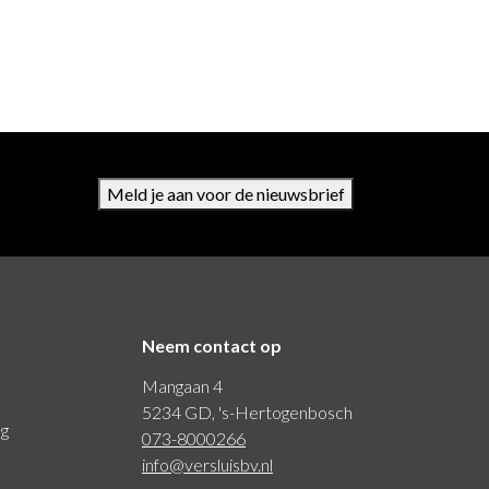
Meld je aan voor de nieuwsbrief
Neem contact op
Mangaan 4
5234 GD, 's-Hertogenbosch
ng
073-8000266
info@versluisbv.nl