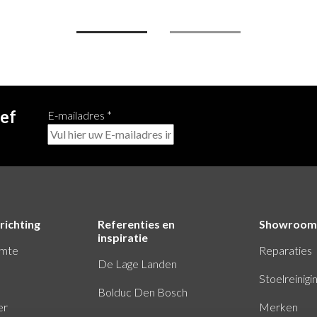
ief
E-mailadres
*
richting
Referenties en
Showroom
inspiratie
imte
Reparaties
De Lage Landen
Stoelreinigi
Bolduc Den Bosch
er
Merken