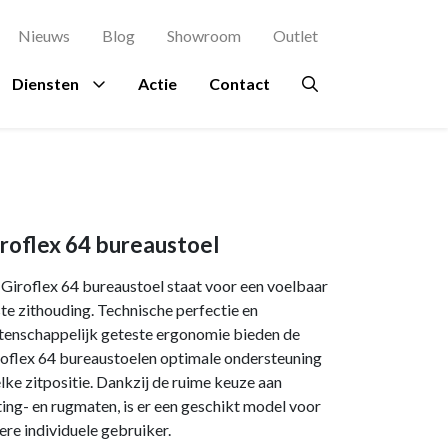
Nieuws
Blog
Showroom
Outlet
Diensten
Actie
Contact
agement
es
rsluis
Proefstoel
Ruimtes
Overig
Bekijk al onze
Zitinstructie
merken →
terdam
Ontvangstruimte
Beplanting
roflex 64 bureaustoel
osch
kje
Kantine
Circulair meubilair
Giroflex 64 bureaustoel staat voor een voelbaar
ing Rochdale
n
Directiekamer
Ergonomie
ste zithouding. Technische perfectie en
enschappelijk geteste ergonomie bieden de
indhoven
ondpanelen
Vergaderruimte
Hospitality
oflex 64 bureaustoelen optimale ondersteuning
en Eindhoven
Accessoires
elke zitpositie. Dankzij de ruime keuze aan
ting- en rugmaten, is er een geschikt model voor
a en Maas Den
Verlichting
ere individuele gebruiker.