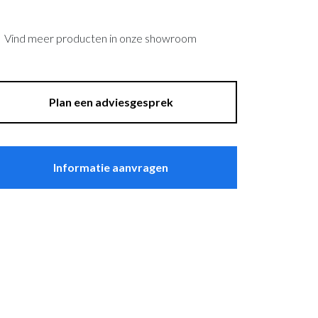
asten
Sfeer
plantenbakken
Raambekleding
Vind meer producten in onze showroom
Lockers
Thuiskantoor
Plan een adviesgesprek
t Zeebrugge
Informatie aanvragen
ssel
wandpanelen
erg Electro Tiel