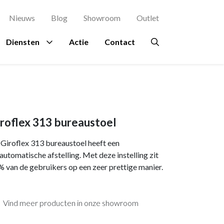
Nieuws
Blog
Showroom
Outlet
Diensten
Actie
Contact
agement
es
rsluis
Proefstoel
Ruimtes
Overig
Bekijk al onze
Zitinstructie
merken →
terdam
Ontvangstruimte
Beplanting
roflex 313 bureaustoel
osch
kje
Kantine
Circulair meubilair
Giroflex 313 bureaustoel heeft een
ing Rochdale
n
Directiekamer
Ergonomie
automatische afstelling. Met deze instelling zit
 van de gebruikers op een zeer prettige manier.
indhoven
ondpanelen
Vergaderruimte
Hospitality
en Eindhoven
Accessoires
Vind meer producten in onze showroom
a en Maas Den
Verlichting