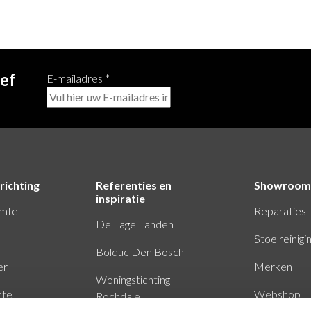
ief
E-mailadres
*
richting
Referenties en
Showroom
inspiratie
imte
Reparaties
De Lage Landen
Stoelreinigi
Bolduc Den Bosch
er
Merken
Woningstichting
mte
Webshop