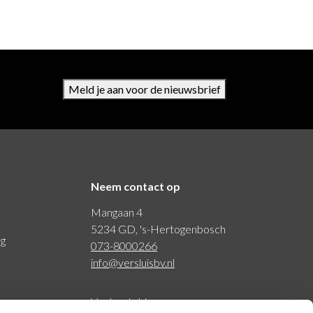
Meld je aan voor de nieuwsbrief
Neem contact op
Mangaan 4
5234 GD, 's-Hertogenbosch
ng
073-8000266
info@versluisbv.nl