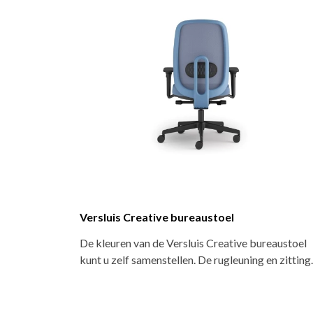
Versluis terrasstoel Box
 4-poots model
De Box is een stoere kuipstoel in 100% re
r polypropyleen.…
polypropyleen. Verticaal stapelbaar en ge