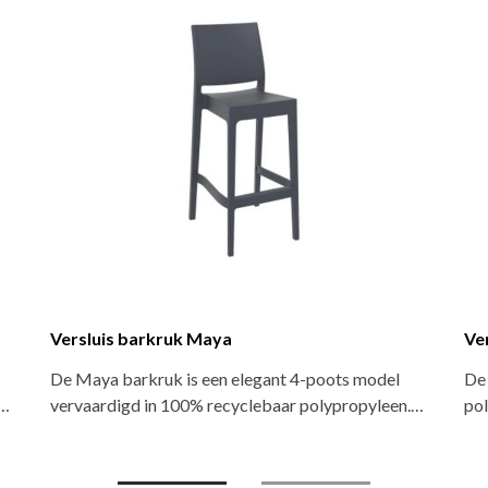
Versluis kantine en terrasstoel Diva
cyclebaar
De Versluis stoel Diva is een robuuste armstoel in
schikt…
100% recyclebaar polypropyleen. Stapelbaar en…