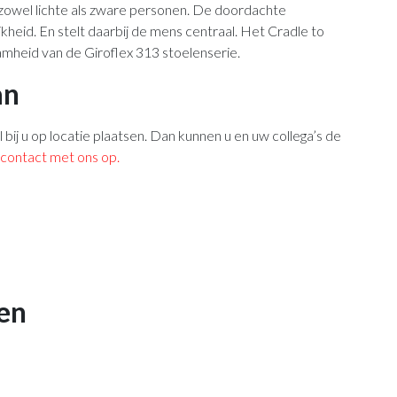
zowel lichte als zware personen. De doordachte
heid. En stelt daarbij de mens centraal. Het Cradle to
aamheid van de Giroflex 313 stoelenserie.
an
l bij u op locatie plaatsen. Dan kunnen u en uw collega’s de
contact met ons op.
en