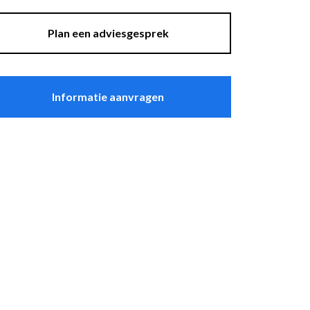
asten
Sfeer
plantenbakken
Plan een adviesgesprek
Raambekleding
Lockers
Thuiskantoor
Informatie aanvragen
t Zeebrugge
ssel
wandpanelen
erg Electro Tiel